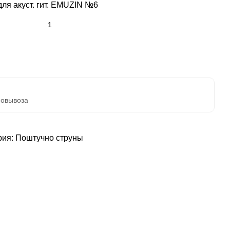
ля акуст. гит. EMUZIN №6
мовывоза
рия:
Поштучно струны