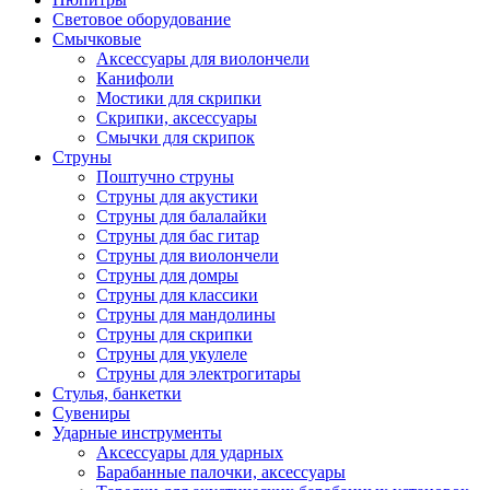
Световое оборудование
Смычковые
Аксессуары для виолончели
Канифоли
Мостики для скрипки
Скрипки, аксессуары
Смычки для скрипок
Струны
Поштучно струны
Струны для акустики
Струны для балалайки
Струны для бас гитар
Струны для виолончели
Струны для домры
Струны для классики
Струны для мандолины
Струны для скрипки
Струны для укулеле
Струны для электрогитары
Стулья, банкетки
Сувениры
Ударные инструменты
Аксессуары для ударных
Барабанные палочки, аксессуары