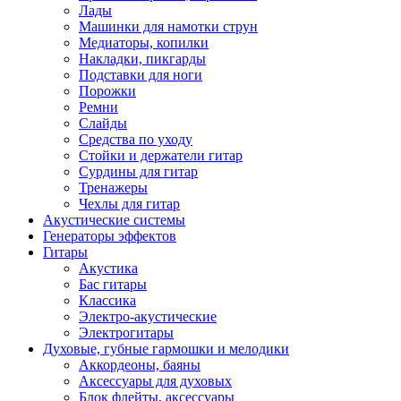
Лады
Машинки для намотки струн
Медиаторы, копилки
Накладки, пикгарды
Подставки для ноги
Порожки
Ремни
Слайды
Средства по уходу
Стойки и держатели гитар
Сурдины для гитар
Тренажеры
Чехлы для гитар
Акустические системы
Генераторы эффектов
Гитары
Акустика
Бас гитары
Классика
Электро-акустические
Электрогитары
Духовые, губные гармошки и мелодики
Аккордеоны, баяны
Аксессуары для духовых
Блок флейты, аксессуары