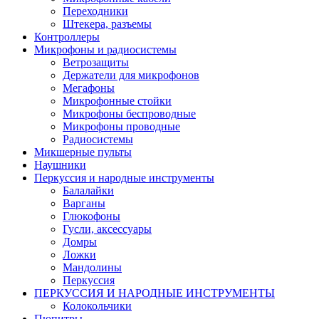
Переходники
Штекера, разъемы
Контроллеры
Микрофоны и радиосистемы
Ветрозащиты
Держатели для микрофонов
Мегафоны
Микрофонные стойки
Микрофоны беспроводные
Микрофоны проводные
Радиосистемы
Микшерные пульты
Наушники
Перкуссия и народные инструменты
Балалайки
Варганы
Глюкофоны
Гусли, аксессуары
Домры
Ложки
Мандолины
Перкуссия
ПЕРКУССИЯ И НАРОДНЫЕ ИНСТРУМЕНТЫ
Колокольчики
Пюпитры