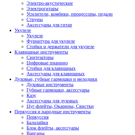
Электро-акустические
Электрогитары
Усилители, комбики, процессоры, педали
Струны
Аксессуары для гитар
Укулеле
Укулеле
Фурнитура для укулеле
Стойки и держатели для укулеле
Клавишные инструменты
Синтезаторы
Цифровые пианино
Стойки для клавишных
Аксессуары для клавишных
Духовые, губные гармошки и мелодики
Духовые инструменты
Губные гармошки, аксессуары
Казу
Аксессуары для духовых
Цуг-флейты, Окарины, Свистки
Перкуссия и народные инструменты
Перкуссия
Балалайки
Блок флейты, аксессуары
Варганы