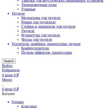
Тарелки для акустических барабанных установок
Тренировочные пэды
Ударные
Укулеле
Медиаторы для укулеле
Ремни для укулелеле
Стойки и держатели для укулеле
Укулеле
Фурнитура для укулеле
Чехлы для укулеле
Усилители, комбики, процессоры, педали
Комбоусилители
Педали эффектов, процессоры
Search
Войти
Избранное
0
items
0
₽
Меню
0
items
0
₽
Каталог
Гитары
Классика