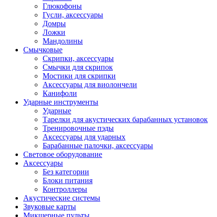
Глюкофоны
Гусли, аксессуары
Домры
Ложки
Мандолины
Смычковые
Скрипки, аксессуары
Смычки для скрипок
Мостики для скрипки
Аксессуары для виолончели
Канифоли
Ударные инструменты
Ударные
Тарелки для акустических барабанных установок
Тренировочные пэды
Аксессуары для ударных
Барабанные палочки, аксессуары
Световое оборудование
Аксессуары
Без категории
Блоки питания
Контроллеры
Акустические системы
Звуковые карты
Микшерные пульты