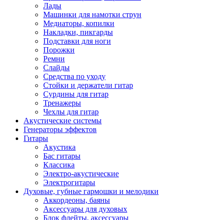
Лады
Машинки для намотки струн
Медиаторы, копилки
Накладки, пикгарды
Подставки для ноги
Порожки
Ремни
Слайды
Средства по уходу
Стойки и держатели гитар
Сурдины для гитар
Тренажеры
Чехлы для гитар
Акустические системы
Генераторы эффектов
Гитары
Акустика
Бас гитары
Классика
Электро-акустические
Электрогитары
Духовые, губные гармошки и мелодики
Аккордеоны, баяны
Аксессуары для духовых
Блок флейты, аксессуары