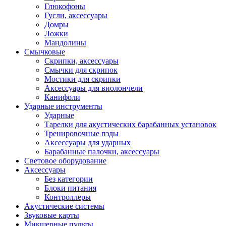
Глюкофоны
Гусли, аксессуары
Домры
Ложки
Мандолины
Смычковые
Скрипки, аксессуары
Смычки для скрипок
Мостики для скрипки
Аксессуары для виолончели
Канифоли
Ударные инструменты
Ударные
Тарелки для акустических барабанных установок
Тренировочные пэды
Аксессуары для ударных
Барабанные палочки, аксессуары
Световое оборудование
Аксессуары
Без категории
Блоки питания
Контроллеры
Акустические системы
Звуковые карты
Микшерные пульты