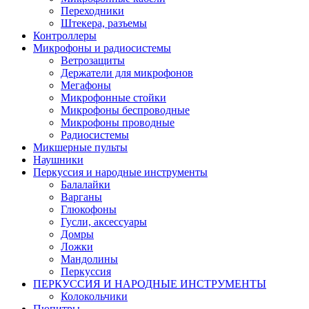
Переходники
Штекера, разъемы
Контроллеры
Микрофоны и радиосистемы
Ветрозащиты
Держатели для микрофонов
Мегафоны
Микрофонные стойки
Микрофоны беспроводные
Микрофоны проводные
Радиосистемы
Микшерные пульты
Наушники
Перкуссия и народные инструменты
Балалайки
Варганы
Глюкофоны
Гусли, аксессуары
Домры
Ложки
Мандолины
Перкуссия
ПЕРКУССИЯ И НАРОДНЫЕ ИНСТРУМЕНТЫ
Колокольчики
Пюпитры