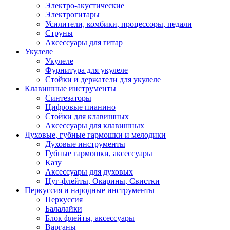
Электро-акустические
Электрогитары
Усилители, комбики, процессоры, педали
Струны
Аксессуары для гитар
Укулеле
Укулеле
Фурнитура для укулеле
Стойки и держатели для укулеле
Клавишные инструменты
Синтезаторы
Цифровые пианино
Стойки для клавишных
Аксессуары для клавишных
Духовые, губные гармошки и мелодики
Духовые инструменты
Губные гармошки, аксессуары
Казу
Аксессуары для духовых
Цуг-флейты, Окарины, Свистки
Перкуссия и народные инструменты
Перкуссия
Балалайки
Блок флейты, аксессуары
Варганы