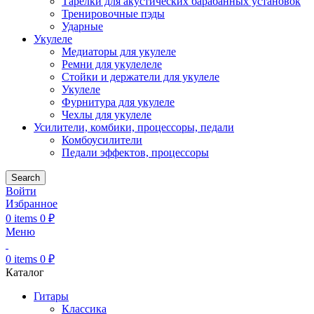
Тарелки для акустических барабанных установок
Тренировочные пэды
Ударные
Укулеле
Медиаторы для укулеле
Ремни для укулелеле
Стойки и держатели для укулеле
Укулеле
Фурнитура для укулеле
Чехлы для укулеле
Усилители, комбики, процессоры, педали
Комбоусилители
Педали эффектов, процессоры
Search
Войти
Избранное
0
items
0
₽
Меню
0
items
0
₽
Каталог
Гитары
Классика