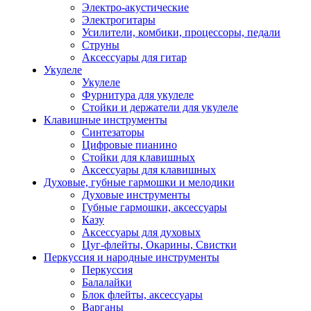
Электро-акустические
Электрогитары
Усилители, комбики, процессоры, педали
Струны
Аксессуары для гитар
Укулеле
Укулеле
Фурнитура для укулеле
Стойки и держатели для укулеле
Клавишные инструменты
Синтезаторы
Цифровые пианино
Стойки для клавишных
Аксессуары для клавишных
Духовые, губные гармошки и мелодики
Духовые инструменты
Губные гармошки, аксессуары
Казу
Аксессуары для духовых
Цуг-флейты, Окарины, Свистки
Перкуссия и народные инструменты
Перкуссия
Балалайки
Блок флейты, аксессуары
Варганы