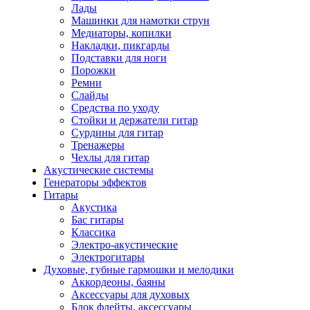
Лады
Машинки для намотки струн
Медиаторы, копилки
Накладки, пикгарды
Подставки для ноги
Порожки
Ремни
Слайды
Средства по уходу
Стойки и держатели гитар
Сурдины для гитар
Тренажеры
Чехлы для гитар
Акустические системы
Генераторы эффектов
Гитары
Акустика
Бас гитары
Классика
Электро-акустические
Электрогитары
Духовые, губные гармошки и мелодики
Аккордеоны, баяны
Аксессуары для духовых
Блок флейты, аксессуары