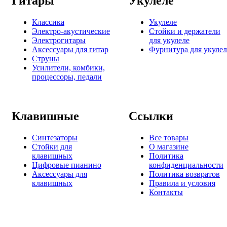
Гитары
Укулеле
Классика
Укулеле
Электро-акустические
Стойки и держатели
Электрогитары
для укулеле
Аксессуары для гитар
Фурнитура для укулел
Струны
Усилители, комбики,
процессоры, педали
Клавишные
Ссылки
Синтезаторы
Все товары
Стойки для
О магазине
клавишных
Политика
Цифровые пианино
конфиденциальности
Аксессуары для
Политика возвратов
клавишных
Правила и условия
Контакты