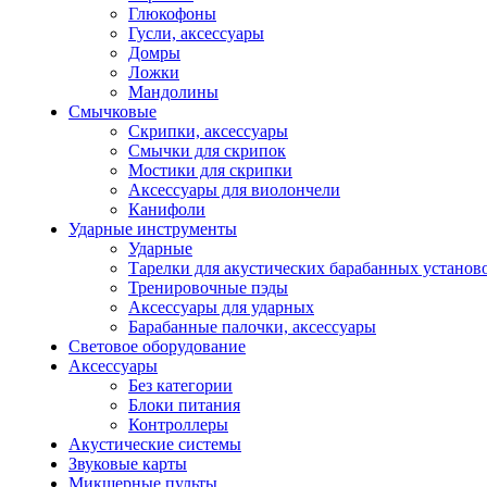
Глюкофоны
Гусли, аксессуары
Домры
Ложки
Мандолины
Смычковые
Скрипки, аксессуары
Смычки для скрипок
Мостики для скрипки
Аксессуары для виолончели
Канифоли
Ударные инструменты
Ударные
Тарелки для акустических барабанных установ
Тренировочные пэды
Аксессуары для ударных
Барабанные палочки, аксессуары
Световое оборудование
Аксессуары
Без категории
Блоки питания
Контроллеры
Акустические системы
Звуковые карты
Микшерные пульты