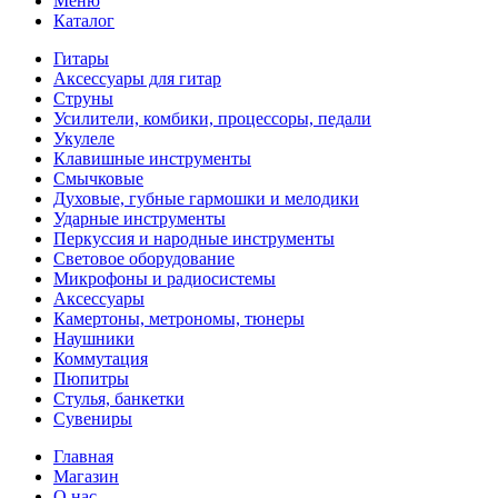
Меню
Каталог
Гитары
Аксессуары для гитар
Струны
Усилители, комбики, процессоры, педали
Укулеле
Клавишные инструменты
Смычковые
Духовые, губные гармошки и мелодики
Ударные инструменты
Перкуссия и народные инструменты
Световое оборудование
Микрофоны и радиосистемы
Аксессуары
Камертоны, метрономы, тюнеры
Наушники
Коммутация
Пюпитры
Стулья, банкетки
Сувениры
Главная
Магазин
О нас