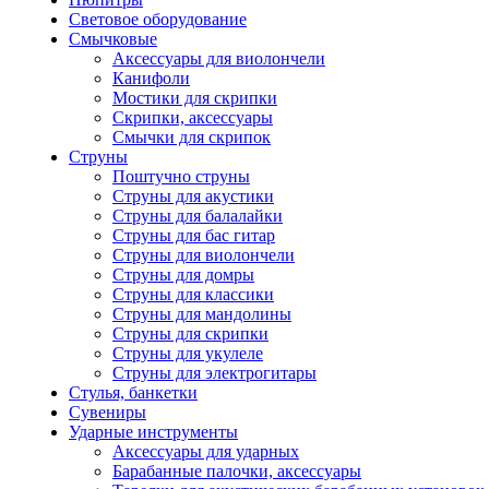
Световое оборудование
Смычковые
Аксессуары для виолончели
Канифоли
Мостики для скрипки
Скрипки, аксессуары
Смычки для скрипок
Струны
Поштучно струны
Струны для акустики
Струны для балалайки
Струны для бас гитар
Струны для виолончели
Струны для домры
Струны для классики
Струны для мандолины
Струны для скрипки
Струны для укулеле
Струны для электрогитары
Стулья, банкетки
Сувениры
Ударные инструменты
Аксессуары для ударных
Барабанные палочки, аксессуары