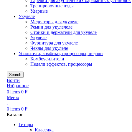
Тарелки для акустических барабанных установок
Тренировочные пэды
Ударные
Укулеле
Медиаторы для укулеле
Ремни для укулелеле
Стойки и держатели для укулеле
Укулеле
Фурнитура для укулеле
Чехлы для укулеле
Усилители, комбики, процессоры, педали
Комбоусилители
Педали эффектов, процессоры
Search
Войти
Избранное
0
items
0
₽
Меню
0
items
0
₽
Каталог
Гитары
Классика