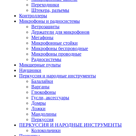
Переходники
Штекера, разъемы
Контроллеры
Микрофоны и радиосистемы
Ветрозащиты
Держатели для микрофонов
Мегафоны
Микрофонные стойки
Микрофоны беспроводные
Микрофоны проводные
Радиосистемы
Микшерные пульты
Наушники
Перкуссия и народные инструменты
Балалайки
Варганы
Глюкофоны
Гусли, аксессуары
Домры
Ложки
Мандолины
Перкуссия
ПЕРКУССИЯ И НАРОДНЫЕ ИНСТРУМЕНТЫ
Колокольчики
Пюпитры