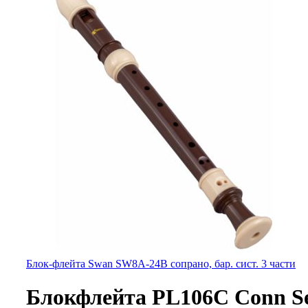
Блок-флейта Swan SW8A-24B сопрано, бар. сист. 3 части
Блокфлейта PL106C Conn S