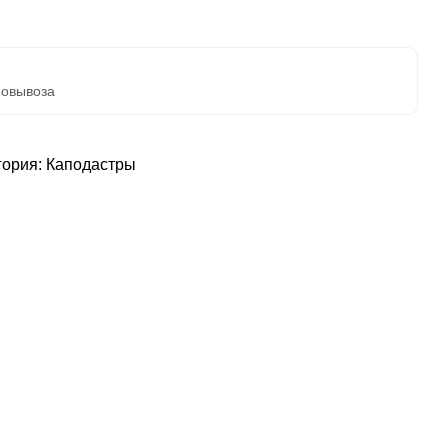
мовывоза
гория:
Каподастры