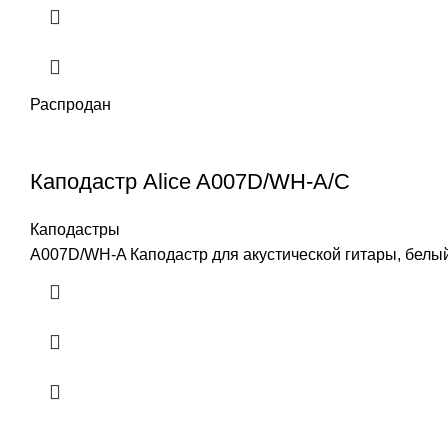
Распродан
Каподастр Alice A007D/WH-A/C
Каподастры
A007D/WH-A Каподастр для акустической гитары, белый,