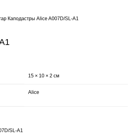
тар
Каподастры
Alice A007D/SL-A1
-A1
15 × 10 × 2 см
Alice
007D/SL-A1