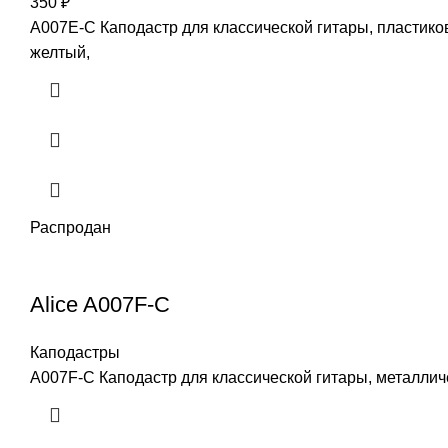
350
₽
A007E-C Каподастр для классической гитары, пластиков
желтый,
Распродан
Alice A007F-C
Каподастры
A007F-C Каподастр для классической гитары, металличе