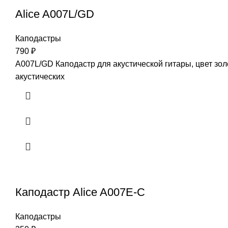
Alice A007L/GD
Каподастры
790
₽
A007L/GD Каподастр для акустической гитары, цвет зол
акустических
Каподастр Alice A007E-C
Каподастры