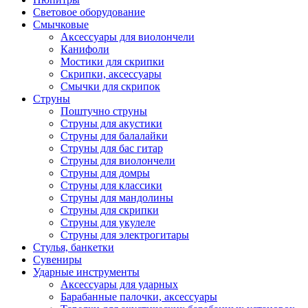
Световое оборудование
Смычковые
Аксессуары для виолончели
Канифоли
Мостики для скрипки
Скрипки, аксессуары
Смычки для скрипок
Струны
Поштучно струны
Струны для акустики
Струны для балалайки
Струны для бас гитар
Струны для виолончели
Струны для домры
Струны для классики
Струны для мандолины
Струны для скрипки
Струны для укулеле
Струны для электрогитары
Стулья, банкетки
Сувениры
Ударные инструменты
Аксессуары для ударных
Барабанные палочки, аксессуары