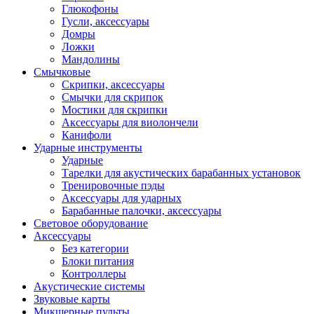
Глюкофоны
Гусли, аксессуары
Домры
Ложки
Мандолины
Смычковые
Скрипки, аксессуары
Смычки для скрипок
Мостики для скрипки
Аксессуары для виолончели
Канифоли
Ударные инструменты
Ударные
Тарелки для акустических барабанных установок
Тренировочные пэды
Аксессуары для ударных
Барабанные палочки, аксессуары
Световое оборудование
Аксессуары
Без категории
Блоки питания
Контроллеры
Акустические системы
Звуковые карты
Микшерные пульты