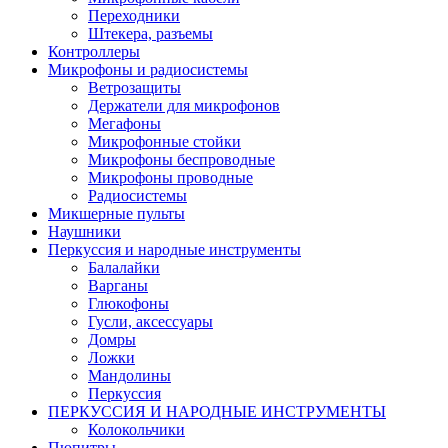
Переходники
Штекера, разъемы
Контроллеры
Микрофоны и радиосистемы
Ветрозащиты
Держатели для микрофонов
Мегафоны
Микрофонные стойки
Микрофоны беспроводные
Микрофоны проводные
Радиосистемы
Микшерные пульты
Наушники
Перкуссия и народные инструменты
Балалайки
Варганы
Глюкофоны
Гусли, аксессуары
Домры
Ложки
Мандолины
Перкуссия
ПЕРКУССИЯ И НАРОДНЫЕ ИНСТРУМЕНТЫ
Колокольчики
Пюпитры