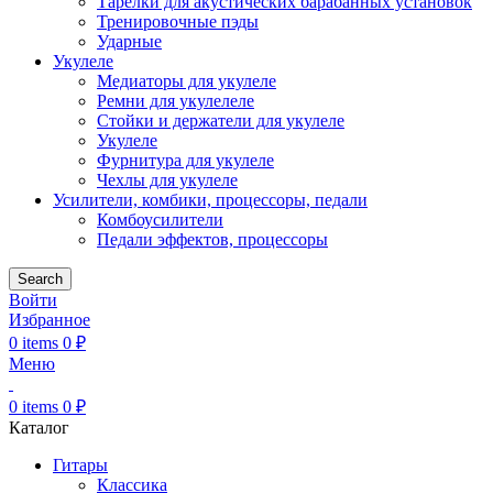
Тарелки для акустических барабанных установок
Тренировочные пэды
Ударные
Укулеле
Медиаторы для укулеле
Ремни для укулелеле
Стойки и держатели для укулеле
Укулеле
Фурнитура для укулеле
Чехлы для укулеле
Усилители, комбики, процессоры, педали
Комбоусилители
Педали эффектов, процессоры
Search
Войти
Избранное
0
items
0
₽
Меню
0
items
0
₽
Каталог
Гитары
Классика