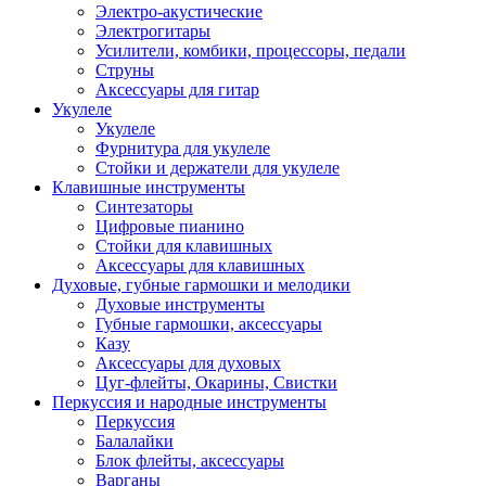
Электро-акустические
Электрогитары
Усилители, комбики, процессоры, педали
Струны
Аксессуары для гитар
Укулеле
Укулеле
Фурнитура для укулеле
Стойки и держатели для укулеле
Клавишные инструменты
Синтезаторы
Цифровые пианино
Стойки для клавишных
Аксессуары для клавишных
Духовые, губные гармошки и мелодики
Духовые инструменты
Губные гармошки, аксессуары
Казу
Аксессуары для духовых
Цуг-флейты, Окарины, Свистки
Перкуссия и народные инструменты
Перкуссия
Балалайки
Блок флейты, аксессуары
Варганы