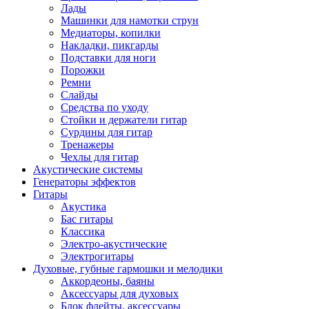
Лады
Машинки для намотки струн
Медиаторы, копилки
Накладки, пикгарды
Подставки для ноги
Порожки
Ремни
Слайды
Средства по уходу
Стойки и держатели гитар
Сурдины для гитар
Тренажеры
Чехлы для гитар
Акустические системы
Генераторы эффектов
Гитары
Акустика
Бас гитары
Классика
Электро-акустические
Электрогитары
Духовые, губные гармошки и мелодики
Аккордеоны, баяны
Аксессуары для духовых
Блок флейты, аксессуары