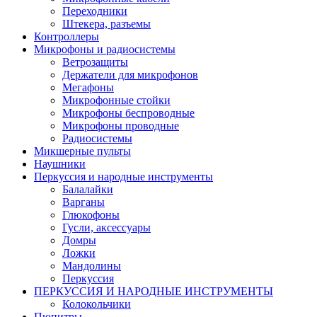
Переходники
Штекера, разъемы
Контроллеры
Микрофоны и радиосистемы
Ветрозащиты
Держатели для микрофонов
Мегафоны
Микрофонные стойки
Микрофоны беспроводные
Микрофоны проводные
Радиосистемы
Микшерные пульты
Наушники
Перкуссия и народные инструменты
Балалайки
Варганы
Глюкофоны
Гусли, аксессуары
Домры
Ложки
Мандолины
Перкуссия
ПЕРКУССИЯ И НАРОДНЫЕ ИНСТРУМЕНТЫ
Колокольчики
Пюпитры