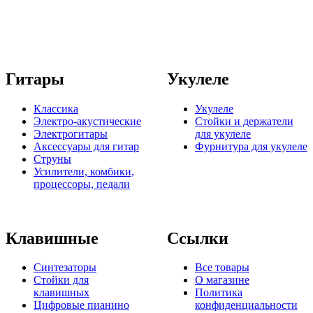
Гитары
Укулеле
Классика
Укулеле
Электро-акустические
Стойки и держатели
Электрогитары
для укулеле
Аксессуары для гитар
Фурнитура для укулеле
Струны
Усилители, комбики,
процессоры, педали
Клавишные
Ссылки
Синтезаторы
Все товары
Стойки для
О магазине
клавишных
Политика
Цифровые пианино
конфиденциальности