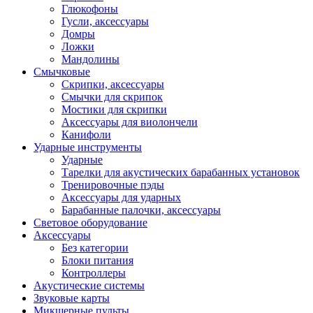
Глюкофоны
Гусли, аксессуары
Домры
Ложки
Мандолины
Смычковые
Скрипки, аксессуары
Смычки для скрипок
Мостики для скрипки
Аксессуары для виолончели
Канифоли
Ударные инструменты
Ударные
Тарелки для акустических барабанных установок
Тренировочные пэды
Аксессуары для ударных
Барабанные палочки, аксессуары
Световое оборудование
Аксессуары
Без категории
Блоки питания
Контроллеры
Акустические системы
Звуковые карты
Микшерные пульты