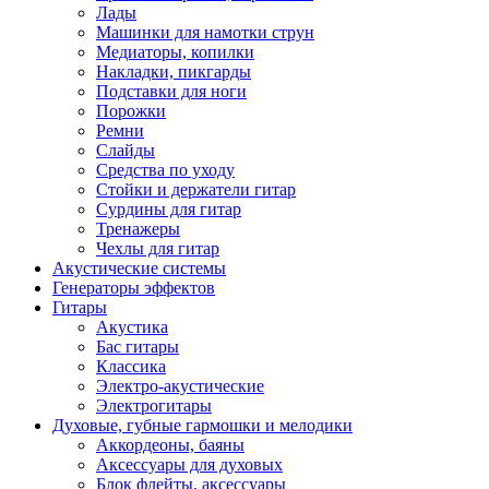
Лады
Машинки для намотки струн
Медиаторы, копилки
Накладки, пикгарды
Подставки для ноги
Порожки
Ремни
Слайды
Средства по уходу
Стойки и держатели гитар
Сурдины для гитар
Тренажеры
Чехлы для гитар
Акустические системы
Генераторы эффектов
Гитары
Акустика
Бас гитары
Классика
Электро-акустические
Электрогитары
Духовые, губные гармошки и мелодики
Аккордеоны, баяны
Аксессуары для духовых
Блок флейты, аксессуары