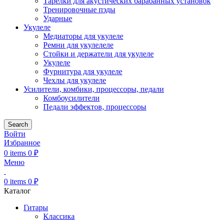
Тарелки для акустических барабанных установок
Тренировочные пэды
Ударные
Укулеле
Медиаторы для укулеле
Ремни для укулелеле
Стойки и держатели для укулеле
Укулеле
Фурнитура для укулеле
Чехлы для укулеле
Усилители, комбики, процессоры, педали
Комбоусилители
Педали эффектов, процессоры
Search
Войти
Избранное
0
items
0
₽
Меню
0
items
0
₽
Каталог
Гитары
Классика