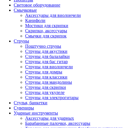
Световое оборудование
Смычковые
Аксессуары для виолончели
Канифоли
Мостики для скрипки
Скрипки, аксессуары
Смычки для скрипок
Струны
Поштучно струны
Струны для акустики
Струны для балалайки
Струны для бас гитар
Струны для виолончели
Струны для домры
Струны для классики
Струны для мандолины
Струны для скрипки
Струны для укулеле
Струны для электрогитары
Стулья, банкетки
Сувениры
Ударные инструменты
Аксессуары для ударных
Барабанные палочки, аксессуары