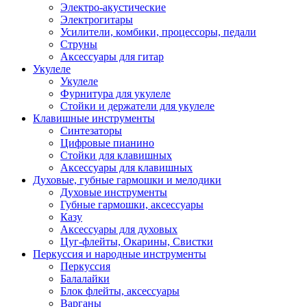
Электро-акустические
Электрогитары
Усилители, комбики, процессоры, педали
Струны
Аксессуары для гитар
Укулеле
Укулеле
Фурнитура для укулеле
Стойки и держатели для укулеле
Клавишные инструменты
Синтезаторы
Цифровые пианино
Стойки для клавишных
Аксессуары для клавишных
Духовые, губные гармошки и мелодики
Духовые инструменты
Губные гармошки, аксессуары
Казу
Аксессуары для духовых
Цуг-флейты, Окарины, Свистки
Перкуссия и народные инструменты
Перкуссия
Балалайки
Блок флейты, аксессуары
Варганы