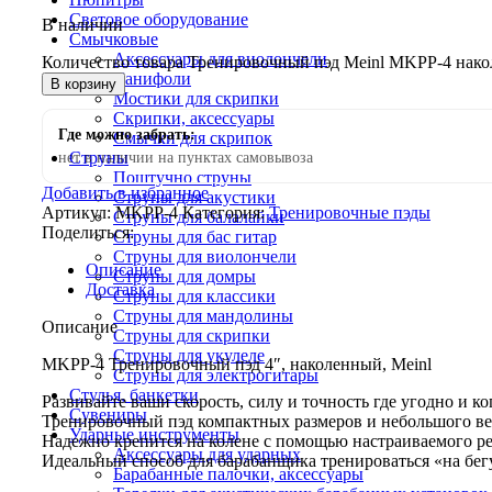
Световое оборудование
В наличии
Смычковые
Аксессуары для виолончели
Количество товара Тренировочный пэд Meinl MKPP-4 нако
Канифоли
В корзину
Мостики для скрипки
Скрипки, аксессуары
Где можно забрать:
Смычки для скрипок
Струны
нет в наличии на пунктах самовывоза
Поштучно струны
Добавить в избранное
Струны для акустики
Артикул:
MKPP-4
Категория:
Тренировочные пэды
Струны для балалайки
Поделиться:
Струны для бас гитар
Струны для виолончели
Описание
Струны для домры
Доставка
Струны для классики
Струны для мандолины
Описание
Струны для скрипки
Струны для укулеле
MKPP-4 Тренировочный пэд 4″, наколенный, Meinl
Струны для электрогитары
Стулья, банкетки
Развивайте ваши скорость, силу и точность где угодно и ко
Сувениры
Тренировочный пэд компактных размеров и небольшого ве
Ударные инструменты
Надежно крепится на колене с помощью настраиваемого р
Аксессуары для ударных
Идеальный способ для барабанщика тренироваться «на бег
Барабанные палочки, аксессуары