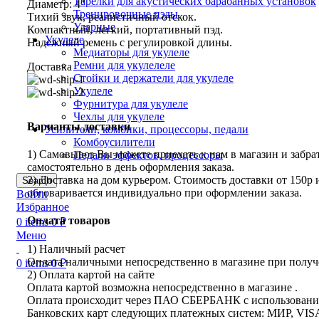
Тарелки для акустических барабанных установок
Диаметр: 4″
Тренировочные пэды
Тихий звук, реалистичный отскок.
Ударные
Компактный, легкий, портативный пэд.
Укулеле
Надежный ремень с регулировкой длины.
Медиаторы для укулеле
Ремни для укулелеле
Доставка
Стойки и держатели для укулеле
Укулеле
Фурнитура для укулеле
Чехлы для укулеле
Варианты доставки
Усилители, комбики, процессоры, педали
Комбоусилители
1) Самовывоз Вы можете приехать к нам в магазин и забрат
Педали эффектов, процессоры
самостоятельно в день оформления заказа.
2) Доставка на дом курьером. Стоимость доставки от 150р 
Search
обговаривается индивидуально при оформлении заказа.
Войти
Избранное
Оплата товаров
0
items
0
₽
Меню
1) Наличный расчет
Оплата наличными непосредственно в магазине при получе
0
items
0
₽
2) Оплата картой на сайте
Оплата картой возможна непосредственно в магазине .
Оплата происходит через ПАО СБЕРБАНК с использован
Банковских карт следующих платежных систем: МИР, VIS