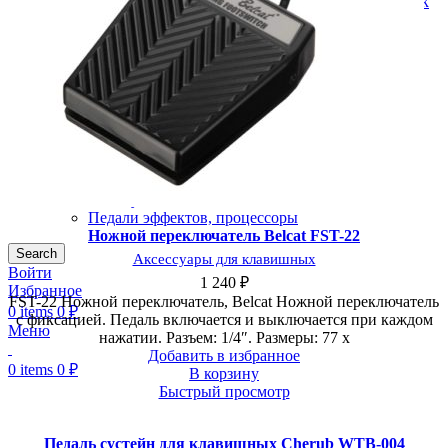
Тарелки для акустических барабанных установок
Тренировочные пэды
Ударные
Укулеле
Медиаторы для укулеле
Ремни для укулелеле
Стойки и держатели для укулеле
Укулеле
Фурнитура для укулеле
Чехлы для укулеле
Усилители, комбики, процессоры, педали
Комбоусилители
Педали эффектов, процессоры
Ножной переключатель Belcat FST-22
Search
Аксессуары для клавишных
Войти
1 240
₽
Избранное
FST-22 Ножной переключатель, Belcat Ножной переключатель
0
items
0
₽
с фиксацией. Педаль включается и выключается при каждом
Меню
нажатии. Разъем: 1/4″. Размеры: 77 х
Добавить в избранное
0
items
0
₽
В корзину
Быстрый просмотр
Педаль сустейн для клавишных Cherub WTB-004