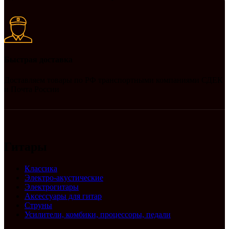
Быстрая доставка
Доставляем товары по РФ транспортными компаниями СДЕК
и Почта России
Гитары
Классика
Электро-акустические
Электрогитары
Аксессуары для гитар
Струны
Усилители, комбики, процессоры, педали