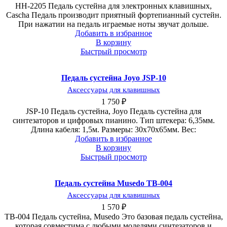
HH-2205 Педаль сустейна для электронных клавишных,
Cascha Педаль производит приятный фортепианный сустейн.
При нажатии на педаль играемые ноты звучат дольше.
Добавить в избранное
В корзину
Быстрый просмотр
Педаль сустейна Joyo JSP-10
Аксессуары для клавишных
1 750
₽
JSP-10 Педаль сустейна, Joyo Педаль сустейна для
синтезаторов и цифровых пианино. Тип штекера: 6,35мм.
Длина кабеля: 1,5м. Размеры: 30х70х65мм. Вес:
Добавить в избранное
В корзину
Быстрый просмотр
Педаль сустейна Musedo TB-004
Аксессуары для клавишных
1 570
₽
TB-004 Педаль сустейна, Musedo Это базовая педаль сустейна,
которая совместима с любыми моделями синтезаторов и