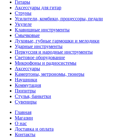
Гитары
Аксессуары для гитар
Струны
Усилители, комбики, процессоры, педали
Укулеле
Клавишные инструменты
Смычковые
Духовые, губные гармошки и мелодики
Ударные инструменты
Перкуссия и народные инструменты
Световое оборудование
Микрофоны и радиосистемы
Аксессуары
Камертоны, метрономы, тюнеры
Наушники
Коммутация
Пюпитры
Стулья, банкетки
Сувениры
Главная
Магазин
О нас
Доставка и оплата
Контакты