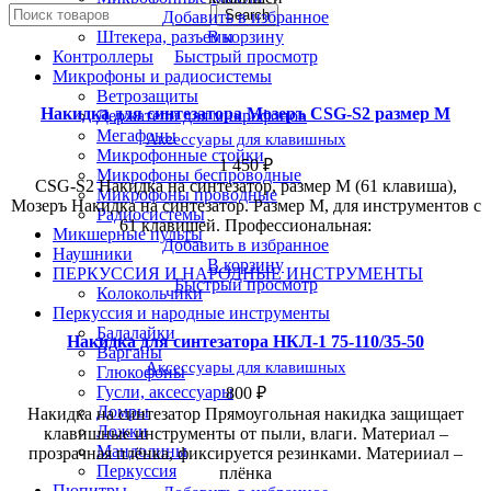
Search
Добавить в избранное
Переходники
В корзину
Штекера, разъемы
Быстрый просмотр
Контроллеры
Микрофоны и радиосистемы
Ветрозащиты
Накидка для синтезатора Мозеръ CSG-S2 размер M
Держатели для микрофонов
Мегафоны
Аксессуары для клавишных
Микрофонные стойки
1 450
₽
Микрофоны беспроводные
CSG-S2 Накидка на синтезатор, размер M (61 клавиша),
Микрофоны проводные
Мозеръ Накидка на синтезатор. Размер M, для инструментов с
Радиосистемы
61 клавишей. Профессиональная:
Микшерные пульты
Добавить в избранное
Наушники
В корзину
ПЕРКУССИЯ И НАРОДНЫЕ ИНСТРУМЕНТЫ
Быстрый просмотр
Колокольчики
Перкуссия и народные инструменты
Балалайки
Накидка для синтезатора НКЛ-1 75-110/35-50
Варганы
Аксессуары для клавишных
Глюкофоны
Гусли, аксессуары
800
₽
Домры
Накидка на синтезатор Прямоугольная накидка защищает
Ложки
клавишные инструменты от пыли, влаги. Материал –
Мандолины
прозрачная плёнка, фиксируется резинками. Материиал –
Перкуссия
плёнка
Пюпитры