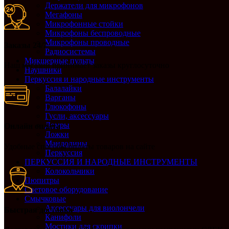
Держатели для микрофонов
Мегафоны
Микрофонные стойки
Микрофоны беспроводные
Микрофоны проводные
Заказы 24/7
Радиосистемы
Микшерные пульты
Наш магазин принимает заказы круглосуточно
Наушники
Перкуссия и народные инструменты
Балалайки
Варганы
Глюкофоны
Гусли, аксессуары
Домры
Онлайн оплата
Ложки
Мандолины
Удобные способы оплаты товаров на сайте
Перкуссия
ПЕРКУССИЯ И НАРОДНЫЕ ИНСТРУМЕНТЫ
Колокольчики
Пюпитры
Световое оборудование
Смычковые
Аксессуары для виолончели
Быстрая доставка
Канифоли
Мостики для скрипки