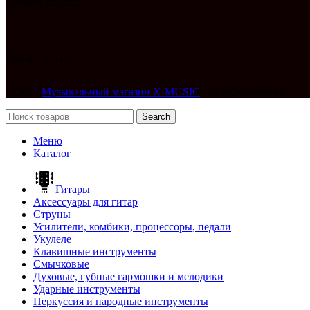
Онлайн оплата:
Наши соц.сети:
© 2026
Музыкальный магазин X-MUSIC
. All rights reserved
Search
Меню
Каталог
Гитары
Аксессуары для гитар
Струны
Усилители, комбики, процессоры, педали
Укулеле
Клавишные инструменты
Смычковые
Духовые, губные гармошки и мелодики
Ударные инструменты
Перкуссия и народные инструменты