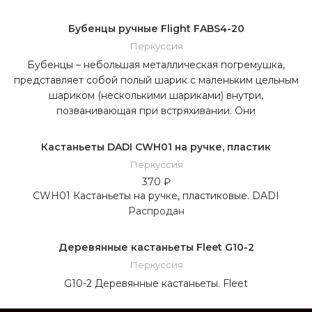
Бубенцы ручные Flight FABS4-20
Перкуссия
Бубенцы – небольшая металлическая погремушка,
представляет собой полый шарик с маленьким цельным
шариком (несколькими шариками) внутри,
позванивающая при встряхивании. Они
Кастаньеты DADI CWH01 на ручке, пластик
Перкуссия
370
₽
CWH01 Кастаньеты на ручке, пластиковые. DADI
Распродан
Деревянные кастаньеты Fleet G10-2
Перкуссия
G10-2 Деревянные кастаньеты. Fleet