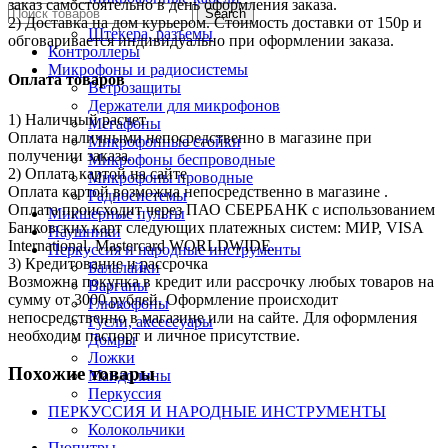
заказ самостоятельно в день оформления заказа.
Search
Переходники
2) Доставка на дом курьером. Стоимость доставки от 150р и
Штекера, разъемы
обговаривается индивидуально при оформлении заказа.
Контроллеры
Микрофоны и радиосистемы
Оплата товаров
Ветрозащиты
Держатели для микрофонов
1) Наличный расчет
Мегафоны
Оплата наличными непосредственно в магазине при
Микрофонные стойки
получении заказа.
Микрофоны беспроводные
2) Оплата картой на сайте
Микрофоны проводные
Оплата картой возможна непосредственно в магазине .
Радиосистемы
Оплата происходит через ПАО СБЕРБАНК с использованием
Микшерные пульты
Банковских карт следующих платежных систем: МИР, VISA
Наушники
International, Mastercard WORLDWIDE.
Перкуссия и народные инструменты
3) Кредитование и рассрочка
Балалайки
Возможна покупка в кредит или рассрочку любых товаров на
Варганы
сумму от 3000 рублей. Оформление происходит
Глюкофоны
непосредственно в магазине или на сайте. Для оформления
Гусли, аксессуары
необходим паспорт и личное присутствие.
Домры
Ложки
Похожие товары
Мандолины
Перкуссия
ПЕРКУССИЯ И НАРОДНЫЕ ИНСТРУМЕНТЫ
Колокольчики
Пюпитры