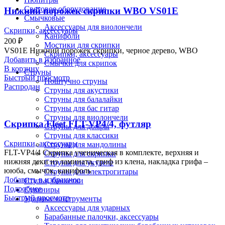
Световое оборудование
Нижний порожек скрипки WBO VS01E
Смычковые
Аксессуары для виолончели
Скрипки, аксессуары
Канифоли
200
₽
Мостики для скрипки
VS01E Нижний порожек скрипки, черное дерево, WBO
Скрипки, аксессуары
Добавить в избранное
Смычки для скрипок
В корзину
Струны
Быстрый просмотр
Поштучно струны
Распродан
Струны для акустики
Струны для балалайки
Струны для бас гитар
Струны для виолончели
Скрипка Fleet FLT-VP4/4, футляр
Струны для домры
Струны для классики
Скрипки, аксессуары
Струны для мандолины
FLT-VP4/4 Скрипка ученическая в комплекте, верхняя и
Струны для скрипки
нижняя деки из ламината, гриф из клена, накладка грифа –
Струны для укулеле
ююба, смычок, канифоль
Струны для электрогитары
Добавить в избранное
Стулья, банкетки
Подробнее
Сувениры
Быстрый просмотр
Ударные инструменты
Аксессуары для ударных
Барабанные палочки, аксессуары