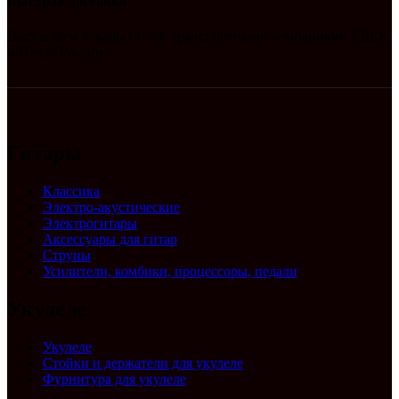
Быстрая доставка
Доставляем товары по РФ транспортными компаниями СДЕК
и Почта России
Гитары
Классика
Электро-акустические
Электрогитары
Аксессуары для гитар
Струны
Усилители, комбики, процессоры, педали
Укулеле
Укулеле
Стойки и держатели для укулеле
Фурнитура для укулеле