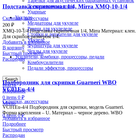
Тарелки для акустических барабанных установок
Подставка скрипичная 1/4, Mirra XMQ-10-1/4
Тренировочные пэды
Ударные
Укулеле
Скрипки, аксессуары
Медиаторы для укулеле
200
₽
Ремни для укулелеле
XMQ-10-1/4 Подставка скрипичная 1/4, Mirra Материал: клен.
Стойки и держатели для укулеле
Для скрипок размером 1/4.
Укулеле
Добавить в избранное
Фурнитура для укулеле
В корзину
Чехлы для укулеле
Быстрый просмотр
Усилители, комбики, процессоры, педали
Распродан
Комбоусилители
Педали эффектов, процессоры
Search
Подбородник для скрипки Guarneri WBO
Войти
VC01Eu-4/4
Избранное
0
items
0
₽
Скрипки, аксессуары
Меню
VC01Eu-4/4 Подбородник для скрипки, модель Guarneri.
Форма крепления – U. Материал – черное дерево. WBO
0
items
0
₽
Добавить в избранное
Подробнее
Быстрый просмотр
Распродан