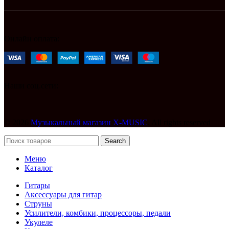
Онлайн оплата:
Наши соц.сети:
© 2026
Музыкальный магазин X-MUSIC
. All rights reserved
Search
Меню
Каталог
Гитары
Аксессуары для гитар
Струны
Усилители, комбики, процессоры, педали
Укулеле