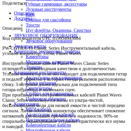
Поделиться:
Губные гармошки, аксессуары
Духовые инструменты
Описание
Казу
Доставка
Стойки для саксофона
Трости
Описание
Цуг-флейты, Окарины, Свистки
ЗВУКОВОЕ ОБОРУДОВАНИЕ
Код производителя UPC 019954943684
Звуковое оборудование
Звуковые карты
PW-CGTRA-10 Classic Series Инструментальный кабель,
Камертоны, метрономы, тюнеры
угловой коннектор, 3.05м, Planet Waves
Камертоны
Метрономы, камертоны
Инструментальные кабели Planet Waves Classic Series
Тюнеры
отличаются превосходным качеством и долговечностью.
Клавишные инструменты
Угловой коннектор отлично подходит для подключения гитар
Аксессуары для клавишных
и педалей эффектов у которых гнезда разъемов расположены
Блоки питания
сбоку. 3-метровая длина идеальна для подключений типа
Синтезаторы
гитара-педалборд и маленьких сцен.
Стойки для клавишных
При производстве инструментальных кабелей Planet Waves
Цифровые пианино
Classic Series используется жилы из ультра-чистой,
Коммутация
бескислородной меди для низкой емкости и чистой передачи
MIDI кабели
сигнала. Литая оболочка коннектора обеспечивает снижение
Аксессуары для кабелей
натяжения для большей прочности и надежности. 90%-ое
Инструментальные кабели
спиральное экранирование устраняет практически все шумы
Компонентные кабели
и наводки.
Микрофонные кабели