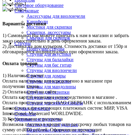
Световое оборудование
Смычковые
Аксессуары для виолончели
Канифоли
Варианты доставки
Мостики для скрипки
Скрипки, аксессуары
1) Самовывоз Вы можете приехать к нам в магазин и забрать
Смычки для скрипок
заказ самостоятельно в день оформления заказа.
Струны
2) Доставка на дом курьером. Стоимость доставки от 150р и
Поштучно струны
обговаривается индивидуально при оформлении заказа.
Струны для акустики
Струны для балалайки
Оплата товаров
Струны для бас гитар
Струны для виолончели
1) Наличный расчет
Струны для домры
Оплата наличными непосредственно в магазине при
Струны для классики
получении заказа.
Струны для мандолины
2) Оплата картой на сайте
Струны для скрипки
Оплата картой возможна непосредственно в магазине .
Струны для укулеле
Оплата происходит через ПАО СБЕРБАНК с использованием
Струны для электрогитары
Банковских карт следующих платежных систем: МИР, VISA
Стулья, банкетки
International, Mastercard WORLDWIDE.
Сувениры
3) Кредитование и рассрочка
Ударные инструменты
Возможна покупка в кредит или рассрочку любых товаров на
Аксессуары для ударных
сумму от 3000 рублей. Оформление происходит
Барабанные палочки, аксессуары