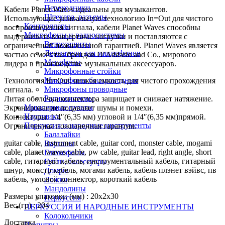
Переходники
Кабели Planet Waves идеальны для музыкантов.
Штекера, разъемы
Использующие уникальную технологию In=Out для чистого
Контроллеры
воспроизведения сигнала, кабели Planet Waves способны
Микрофоны и радиосистемы
выдерживать концертные нагрузки и поставляются с
Ветрозащиты
ограниченной пожизненной гарантией. Planet Waves является
Держатели для микрофонов
частью семейства брендов D’Addario and Co., мирового
Мегафоны
лидера в производстве музыкальных аксессуаров.
Микрофонные стойки
Микрофоны беспроводные
Технология In=Out: низкая емкость для чистого прохождения
Микрофоны проводные
сигнала.
Радиосистемы
Литая оболочка коннектора защищает и снижает натяжение.
Микшерные пульты
Экранирование подавляет шумы и помехи.
Наушники
Коннекторы: 1/4″(6,35 мм) угловой и 1/4″(6,35 мм)прямой.
Перкуссия и народные инструменты
Ограниченная пожизненная гарантия.
Балалайки
guitar cable, instrument cable, guitar cord, monster cable, mogami
Варганы
cable, planet waves cable, pw cable, guitar lead, right angle, short
Глюкофоны
cable, гитарный кабель, инструментальный кабель, гитарный
Гусли, аксессуары
шнур, монстр кабель, могами кабель, кабель плэнет вэйвс, пв
Домры
кабель, угловой коннектор, короткий кабель
Ложки
Мандолины
Размеры упаковки (мм) : 20х2х30
Перкуссия
Вес (гр) : 204
ПЕРКУССИЯ И НАРОДНЫЕ ИНСТРУМЕНТЫ
Колокольчики
Доставка
Пюпитры