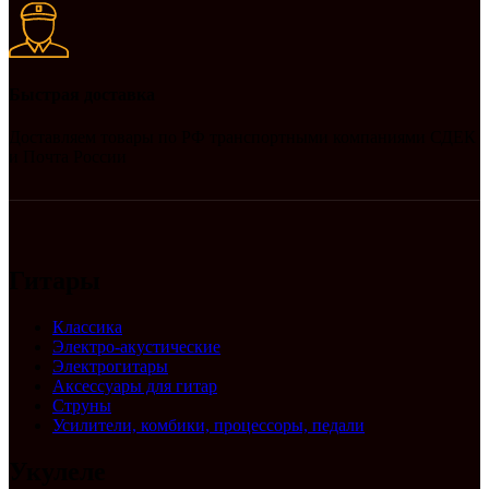
Быстрая доставка
Доставляем товары по РФ транспортными компаниями СДЕК
и Почта России
Гитары
Классика
Электро-акустические
Электрогитары
Аксессуары для гитар
Струны
Усилители, комбики, процессоры, педали
Укулеле