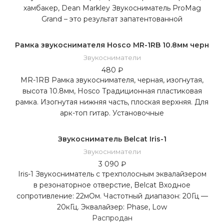
хамбакер, Dean Markley Звукосниматель ProMag
Grand – это результат запатентованной
Рамка звукоснимателя Hosco MR-1RB 10.8мм черн
Звукосниматели
480
₽
MR-1RB Рамка звукоснимателя, черная, изогнутая,
высота 10.8мм, Hosco Традиционная пластиковая
рамка. Изогнутая нижняя часть, плоская верхняя. Для
арк-топ гитар. Установочные
Звукосниматель Belcat Iris-1
Звукосниматели
3 090
₽
Iris-1 Звукосниматель с трехполосным эквалайзером
в резонаторное отверстие, Belcat Входное
сопротивление: 22мОм. Частотный диапазон: 20Гц —
20кГц. Эквалайзер: Phase, Low
Распродан