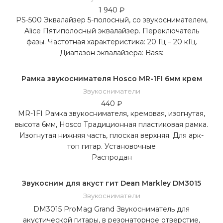
1 940
₽
PS-500 Эквалайзер 5-полосный, со звукоснимателем,
Alice Пятиполосный эквалайзер. Переключатель
фазы. Частотная характеристика: 20 Гц – 20 кГц.
Диапазон эквалайзера: Bass:
Рамка звукоснимателя Hosco MR-1FI 6мм крем
Звукосниматели
440
₽
MR-1FI Рамка звукоснимателя, кремовая, изогнутая,
высота 6мм, Hosco Традиционная пластиковая рамка.
Изогнутая нижняя часть, плоская верхняя. Для арк-
топ гитар. Установочные
Распродан
Звукосним для акуст гит Dean Markley DM3015
Звукосниматели
DM3015 ProMag Grand Звукосниматель для
акустической гитары, в резонаторное отверстие,