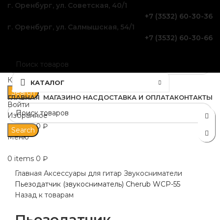
г. Оренбург, ул. Советская, 40/1
+7 (3532) 60-30-36
г. Оренбург, ул. Салмышская, 54/1
+7 (3532) 60-30-66
Категория
КАТАЛОГ
Search
ГЛАВНАЯ
МАГАЗИН
О НАС
ДОСТАВКА И ОПЛАТА
КОНТАКТЫ
Войти
Распродан
Избранное
0
items
0
₽
Search
Меню
Click to enlarge
0
items
0
₽
Главная
Аксессуары для гитар
Звукосниматели
Пьезодатчик (звукосниматель) Cherub WCP-55
Назад к товарам
Пьезодатчик