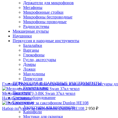
Держатели для микрофонов
Мегафоны
Микрофонные стойки
Микрофоны беспроводные
Микрофоны проводные
Радиосистемы
Микшерные пульты
Наушники
Перкуссия и народные инструменты
Балалайки
Варганы
Глюкофоны
Click to enlarge
Гусли, аксессуары
Домры
Ложки
Мандолины
Перкуссия
ПЕРКУССИЯ И НАРОДНЫЕ ИНСТРУМЕНТЫ
Главная
Духовые, губные гармошки и мелодики
Аксессуары д
Колокольчики
Пюпитры
Мелодика SW37J-3-BK Swan 37кл чехол
Световое оборудование
Назад к товарам
Смычковые
Аксессуары для виолончели
Набор по уходу за саксофоном Dunlop HE108
2 950
₽
Канифоли
Мостики для скрипки