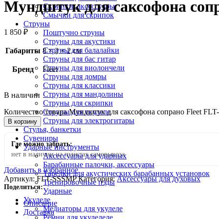
Мундштук для саксофона соп
Скрипки, аксессуары
Смычки для скрипок
Струны
1 850
₽
Поштучно струны
Струны для акустики
Струны для балалайки
Габариты
8 × 2 × 2 см
Струны для бас гитар
Струны для виолончели
Бренд
Fleet
Струны для домры
Струны для классики
Струны для мандолины
В наличии
Струны для скрипки
Количество товара Мундштук для саксофона сопрано Fleet FL
Струны для укулеле
Струны для электрогитары
В корзину
Стулья, банкетки
Сувениры
Где можно забрать:
Ударные инструменты
нет в наличии на пунктах самовывоза
Аксессуары для ударных
Барабанные палочки, аксессуары
Добавить в избранное
Тарелки для акустических барабанных установок
Артикул:
FLT-SSSMP
Категория:
Аксессуары для духовых
Тренировочные пэды
Поделиться:
Ударные
Укулеле
Описание
Медиаторы для укулеле
Доставка
Ремни для укулелеле