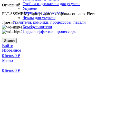
Стойки и держатели для укулеле
Описание
Укулеле
Фурнитура для укулеле
FLT-SSSMP Мундштук для саксофона-сопрано, Fleet
Чехлы для укулеле
Усилители, комбики, процессоры, педали
Доставка
Комбоусилители
Педали эффектов, процессоры
Search
Войти
Избранное
0
items
0
₽
Меню
0
items
0
₽