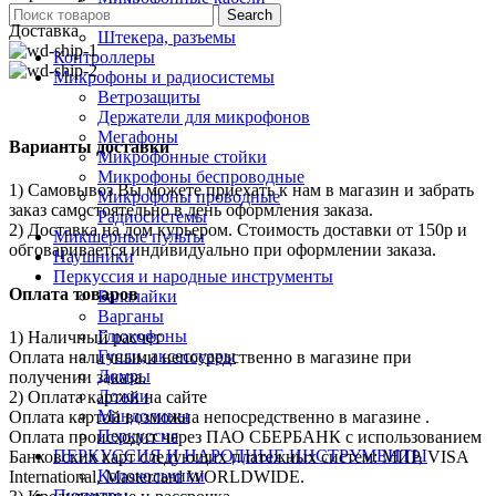
Search
Переходники
Доставка
Штекера, разъемы
Контроллеры
Микрофоны и радиосистемы
Ветрозащиты
Держатели для микрофонов
Мегафоны
Варианты доставки
Микрофонные стойки
Микрофоны беспроводные
1) Самовывоз Вы можете приехать к нам в магазин и забрать
Микрофоны проводные
заказ самостоятельно в день оформления заказа.
Радиосистемы
2) Доставка на дом курьером. Стоимость доставки от 150р и
Микшерные пульты
обговаривается индивидуально при оформлении заказа.
Наушники
Перкуссия и народные инструменты
Оплата товаров
Балалайки
Варганы
Глюкофоны
1) Наличный расчет
Гусли, аксессуары
Оплата наличными непосредственно в магазине при
Домры
получении заказа.
Ложки
2) Оплата картой на сайте
Мандолины
Оплата картой возможна непосредственно в магазине .
Перкуссия
Оплата происходит через ПАО СБЕРБАНК с использованием
ПЕРКУССИЯ И НАРОДНЫЕ ИНСТРУМЕНТЫ
Банковских карт следующих платежных систем: МИР, VISA
Колокольчики
International, Mastercard WORLDWIDE.
Пюпитры