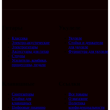
Гитары
Укулеле
Классика
Укулеле
Электро-акустические
Стойки и держатели
Электрогитары
для укулеле
Аксессуары для гитар
Фурнитура для укулеле
Струны
Усилители, комбики,
процессоры, педали
Клавишные
Ссылки
Синтезаторы
Все товары
Стойки для
О магазине
клавишных
Политика
Цифровые пианино
конфиденциальности