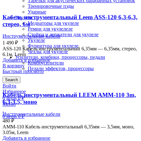
Тарелки для акустических барабанных установок
Тренировочные пэды
Ударные
Кабель инструментальный Leem ASS-120 6,3-6,3,
Укулеле
Медиаторы для укулеле
стерео, 6м
Ремни для укулелеле
Стойки и держатели для укулеле
Инструментальные кабели
Укулеле
1 490
₽
Фурнитура для укулеле
ASS-120 Кабель инструментальный 6,35мм — 6,35мм, стерео,
Чехлы для укулеле
6.1м, Leem
Усилители, комбики, процессоры, педали
Добавить в избранное
Комбоусилители
В корзину
Педали эффектов, процессоры
Быстрый просмотр
Search
Войти
Избранное
Кабель инструментальный LEEM AMM-110 3m,
0
items
0
₽
6,3-3,5, моно
Меню
Инструментальные кабели
0
items
0
₽
480
₽
AMM-110 Кабель инструментальный 6,35мм — 3,5мм, моно,
3.05м, Leem
Добавить в избранное