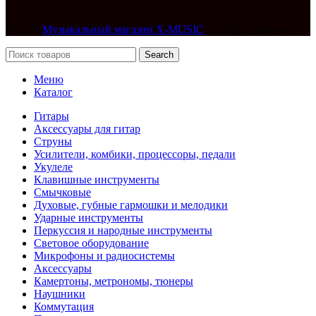
© 2026
Музыкальный магазин X-MUSIC
. All rights reserved
Search
Меню
Каталог
Гитары
Аксессуары для гитар
Струны
Усилители, комбики, процессоры, педали
Укулеле
Клавишные инструменты
Смычковые
Духовые, губные гармошки и мелодики
Ударные инструменты
Перкуссия и народные инструменты
Световое оборудование
Микрофоны и радиосистемы
Аксессуары
Камертоны, метрономы, тюнеры
Наушники
Коммутация