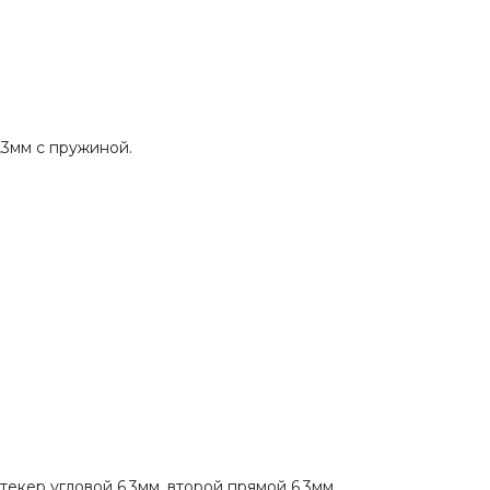
3мм с пружиной.
екер угловой 6.3мм, второй прямой 6.3мм