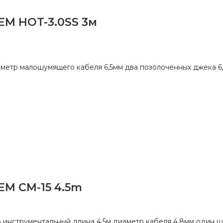
EM HOT-3.0SS 3м
метр малошумящего кабеля 6,5мм два позолоченных джека 6,
M CM-15 4.5m
 инструментальный длина 4,5м диаметр кабеля 4,8мм один шт