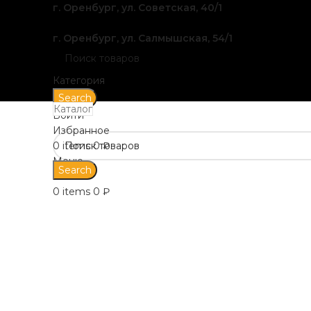
г. Оренбург, ул. Советская, 40/1
г. Оренбург, ул. Салмышская, 54/1
Категория
Search
Каталог
Войти
Избранное
0
items
0
₽
Распродан
Меню
Search
0
items
0
₽
Click to enlarge