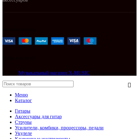
Онлайн оплата:
Наши соц.сети:
© 2026
Музыкальный магазин X-MUSIC
. All rights reserved
Меню
Каталог
Гитары
Аксессуары для гитар
Струны
Усилители, комбики, процессоры, педали
Укулеле
Клавишные инструменты