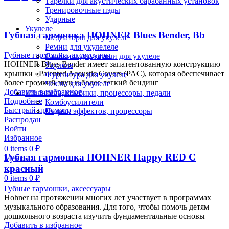
Тарелки для акустических барабанных установок
Тренировочные пэды
Ударные
Укулеле
Губная гармошка HOHNER Blues Bender, Bb
Медиаторы для укулеле
Ремни для укулелеле
Губные гармошки, аксессуары
Стойки и держатели для укулеле
HOHNER Blues Bender имеет запатентованную конструкцию
Укулеле
крышки «Patented Acoustic Covers (PAC), которая обеспечивает
Фурнитура для укулеле
более громкий звук и более легкий бендинг
Чехлы для укулеле
Добавить в избранное
Усилители, комбики, процессоры, педали
Подробнее
Комбоусилители
Быстрый просмотр
Педали эффектов, процессоры
Распродан
Войти
Избранное
0
items
0
₽
Губная гармошка HOHNER Happy RED C
Меню
красный
0
items
0
₽
Губные гармошки, аксессуары
Hohner на протяжении многих лет участвует в программах
музыкального образования. Для того, чтобы помочь детям
дошкольного возраста изучить фундаментальные основы
Добавить в избранное