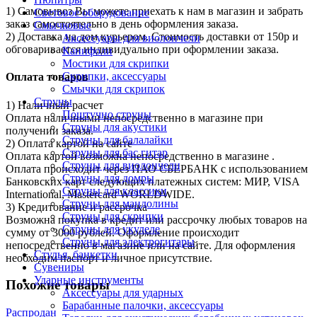
1) Самовывоз Вы можете приехать к нам в магазин и забрать
Световое оборудование
заказ самостоятельно в день оформления заказа.
Смычковые
2) Доставка на дом курьером. Стоимость доставки от 150р и
Аксессуары для виолончели
обговаривается индивидуально при оформлении заказа.
Канифоли
Мостики для скрипки
Скрипки, аксессуары
Оплата товаров
Смычки для скрипок
Струны
1) Наличный расчет
Поштучно струны
Оплата наличными непосредственно в магазине при
Струны для акустики
получении заказа.
Струны для балалайки
2) Оплата картой на сайте
Струны для бас гитар
Оплата картой возможна непосредственно в магазине .
Струны для виолончели
Оплата происходит через ПАО СБЕРБАНК с использованием
Струны для домры
Банковских карт следующих платежных систем: МИР, VISA
Струны для классики
International, Mastercard WORLDWIDE.
Струны для мандолины
3) Кредитование и рассрочка
Струны для скрипки
Возможна покупка в кредит или рассрочку любых товаров на
Струны для укулеле
сумму от 3000 рублей. Оформление происходит
Струны для электрогитары
непосредственно в магазине или на сайте. Для оформления
Стулья, банкетки
необходим паспорт и личное присутствие.
Сувениры
Ударные инструменты
Похожие товары
Аксессуары для ударных
Барабанные палочки, аксессуары
Распродан