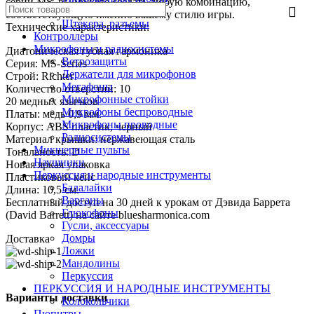
серии MS, вы можете создать любую комбинацию,
Переходники
соответствующую именно вашему стилю игры.
Штекера, разъемы
Технические характеристики:
Контроллеры
Микрофоны и радиосистемы
Диатоническая губная гармоника
Ветрозащиты
Серия: MS-Series
Держатели для микрофонов
Строй: Richter
Мегафоны
Количество отверстий: 10
Микрофонные стойки
20 медных язычков
Микрофоны беспроводные
Платы: медь 0,9 мм.
Микрофоны проводные
Корпус: ABS пластик, черный
Радиосистемы
Материал крышки: нержавеющая сталь
Микшерные пульты
Тональность: D
Наушники
Новая яркая упаковка
Перкуссия и народные инструменты
Пластиковый кейс
Балалайки
Длина: 10,5 см.
Варганы
Бесплатный доступ на 30 дней к урокам от Дэвида Баррета
Глюкофоны
(David Barrett) на сайте bluesharmonica.com
Гусли, аксессуары
Домры
Доставка
Ложки
Мандолины
Перкуссия
ПЕРКУССИЯ И НАРОДНЫЕ ИНСТРУМЕНТЫ
Варианты доставки
Колокольчики
Пюпитры