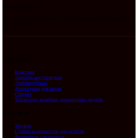
Быстрая доставка
Доставляем товары по РФ транспортными компаниями СДЕК
и Почта России
Гитары
Классика
Электро-акустические
Электрогитары
Аксессуары для гитар
Струны
Усилители, комбики, процессоры, педали
Укулеле
Укулеле
Стойки и держатели для укулеле
Фурнитура для укулеле