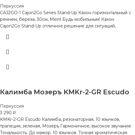
Перкуссия
CAJ2GO-1 Cajon2Go Series Stand-Up Кахон горизонтальный с
ремнем, береза, 30см, Meinl Будь мобильным! Кахон
Cajon2Go Stand-Up отличное решение для ситуаций,
Калимба Мозеръ KMKr-2-GR Escudo
Перкуссия
3 290
₽
KMKr-2-GR Escudo Калимба, резонаторная, 10 язычков,
трапеция, зеленая, Мозеръ Гармоничное, высокое звучание.
Тональность: До мажор. 10 язычков. Точная хроматическая