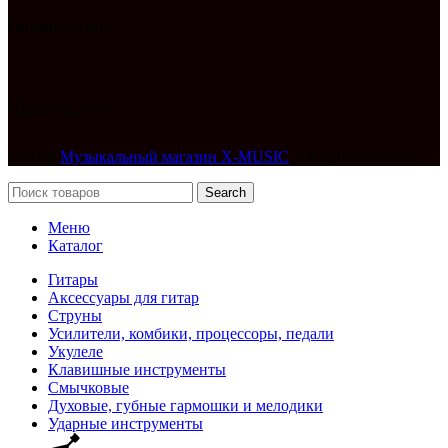
Онлайн оплата:
Наши соц.сети:
© 2026
Музыкальный магазин X-MUSIC
. All rights reserved
Search
Меню
Каталог
Гитары
Аксессуары для гитар
Струны
Усилители, комбики, процессоры, педали
Укулеле
Клавишные инструменты
Смычковые
Духовые, губные гармошки и мелодики
Ударные инструменты