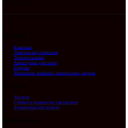
и Почта России
Гитары
Классика
Электро-акустические
Электрогитары
Аксессуары для гитар
Струны
Усилители, комбики, процессоры, педали
Укулеле
Укулеле
Стойки и держатели для укулеле
Фурнитура для укулеле
Клавишные