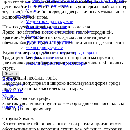
Тарелки для акустических барабанных установок
применения этой древесины в качестве материала для верхней
Тренировочные пэды
деки акустических гитар. Имея столь универсальный характер
Ударные
звучания, ель отлично подходит для различных музыкальных
Укулеле
жанров и стилей игры.
Медиаторы для укулеле
Ремни для укулелеле
Нижняя дека и обечайка из красного дерева.
Стойки и держатели для укулеле
Яркое, но естественное, с сильной и теплой серединой,
Укулеле
красное дерево остается стандартом для задней деки и
Фурнитура для укулеле
обечайки акустических гитар в течении многих десятилетий.
Чехлы для укулеле
Улучшенное распределение пружин.
Усилители, комбики, процессоры, педали
Традиционная для классических гитар система пружин,
Комбоусилители
увеличивающая вибрационные характеристики нейлоновых
Педали эффектов, процессоры
струн.
Search
С-образный профиль грифа.
Войти
Наиболее популярная и широко используемая форма грифа
Избранное
применяется и на классических гитарах.
0
items
0
₽
Меню
Завиток головки грифа.
Завиток увеличивает чувство комфорта для большого пальца
0
items
0
₽
левой руки во время игры.
Струны Savarez.
Классические нейлоновые нити с покрытием противостоят
обесцвечиванию и коррозии лучше, чем обычные, сохраняя