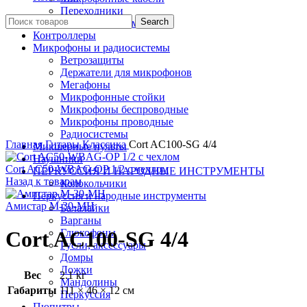
Переходники
Search
Штекера, разъемы
Контроллеры
Микрофоны и радиосистемы
Ветрозащиты
Держатели для микрофонов
Мегафоны
Микрофонные стойки
Микрофоны беспроводные
Микрофоны проводные
Радиосистемы
Главная
Гитары
Классика
Cort AC100-SG 4/4
Микшерные пульты
Наушники
Cort AC50-WBAG-OP 1/2 с чехлом
ПЕРКУССИЯ И НАРОДНЫЕ ИНСТРУМЕНТЫ
Назад к товарам
Колокольчики
Перкуссия и народные инструменты
Амистар M-30-MH
Балалайки
Варганы
Глюкофоны
Cort AC100-SG 4/4
Гусли, аксессуары
Домры
Ложки
Вес
2.1 кг
Мандолины
Габариты
111 × 46 × 12 см
Перкуссия
Пюпитры