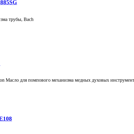
1885SG
зма трубы, Bach
n
n Масло для помпового механизма медных духовых инструменто
HE108