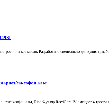
449SI
строе и легкое масло. Разработано специально для кулис трамб
ларнет/саксофон альт
нет/саксофон альт, Rico Футляр ReedGard IV вмещает 4 трости 