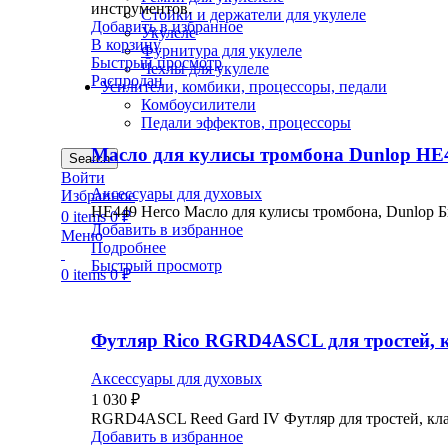
инструментов.
Стойки и держатели для укулеле
Добавить в избранное
Укулеле
В корзину
Фурнитура для укулеле
Быстрый просмотр
Чехлы для укулеле
Распродан
Усилители, комбики, процессоры, педали
Комбоусилители
Педали эффектов, процессоры
Масло для кулисы тромбона Dunlop HE
Search
Войти
Аксессуары для духовых
Избранное
HE449 Herco Масло для кулисы тромбона, Dunlop Бы
0
items
0
₽
Добавить в избранное
Меню
Подробнее
Быстрый просмотр
0
items
0
₽
Футляр Rico RGRD4ASCL для тростей, к
Аксессуары для духовых
1 030
₽
RGRD4ASCL Reed Gard IV Футляр для тростей, клар
Добавить в избранное