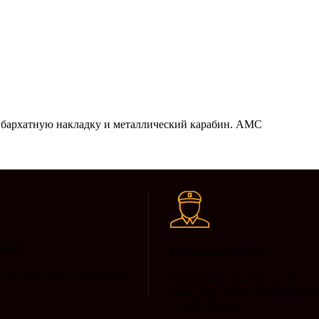
ю бархатную накладку и металлический карабин. АМС
плата
Быстрая доставка
пособы оплаты товаров на
Доставляем товары по РФ
транспортными компаниями 
Почта России