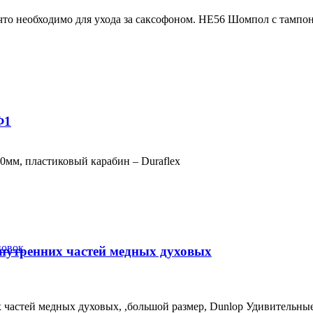
 что необходимо для ухода за саксофоном. HE56 Шомпол с тампо
Ф1
мм, пластиковый карабин – Duraflex
новок
внутренних частей медных духовых
их частей медных духовых, ,большой размер, Dunlop Удивитель