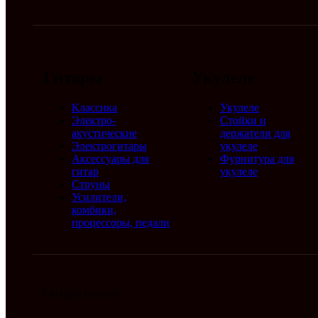
Гитары
Укулеле
Классика
Укулеле
Электро-
Стойки и
акустические
держатели для
Электрогитары
укулеле
Аксессуары для
Фурнитура для
гитар
укулеле
Струны
Усилители,
комбики,
процессоры, педали
Онлайн оплата: