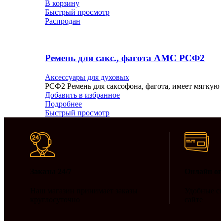
В корзину
Быстрый просмотр
Распродан
Ремень для сакс., фагота АМС РСФ2
Аксессуары для духовых
РСФ2 Ремень для саксофона, фагота, имеет мягку
Добавить в избранное
Подробнее
Быстрый просмотр
Заказы 24/7
Онлайн о
Наш магазин принимает заказы
Удобные с
круглосуточно
сайте