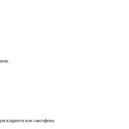
онов.
для кларнета или саксофона