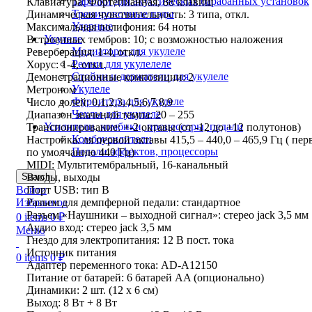
Тарелки для акустических барабанных установок
Клавиатура: Фортепианная, 88 клавиш
Тренировочные пэды
Динамическая чувствительность: 3 типа, откл.
Ударные
Максимальная полифония: 64 ноты
Укулеле
Встроенных тембров: 10; с возможностью наложения
Медиаторы для укулеле
Реверберация: 1-4, откл.
Ремни для укулелеле
Хорус: 1-4, откл.
Стойки и держатели для укулеле
Демонстрационные композиции: 2
Укулеле
Метроном
Фурнитура для укулеле
Число долей: 0,1,2,3,4,5,6,7,8,9
Чехлы для укулеле
Диапазон значений темпа: 20 – 255
Усилители, комбики, процессоры, педали
Транспонирование: +-2 октавы (от -12 до +12 полутонов)
Комбоусилители
Настройка: ля первой октавы 415,5 – 440,0 – 465,9 Гц ( пе
Педали эффектов, процессоры
по умолчанию 440 Гц)
MIDI: Мультитембральный, 16-канальный
Входы, выходы
Search
Порт USB: тип В
Войти
Разъем для демпферной педали: стандартное
Избранное
Разъем «Наушники – выходной сигнал»: стерео jack 3,5 мм
0
items
0
₽
Аудио вход: стерео jack 3,5 мм
Меню
Гнездо для электропитания: 12 В пост. тока
Источник питания
0
items
0
₽
Адаптер переменного тока: AD-A12150
Питание от батарей: 6 батарей AA (опционально)
Динамики: 2 шт. (12 х 6 см)
Выход: 8 Вт + 8 Вт