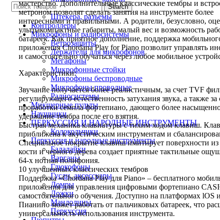
мастерство. Дополнительные классические тембры и встр
Search
Переходники
метроном позволят сделать занятия на инструменте более
Штекера, разъемы
интересными и правильными. А родители, безусловно, оц
Контроллеры
ультракомпактные габариты, малый вес и возможность раб
Микрофоны и радиосистемы
батареек. Как приятное дополнение, поддержка мобильног
Ветрозащиты
приложения Chordana Play for Piano позволит управлять и
Держатели для микрофонов
и самостоятельно обучаться через любое мобильное устрой
Мегафоны
Микрофонные стойки
Характеристики:
Микрофоны беспроводные
Микрофоны проводные
Звучание получается более реалистичным, за счет TVF фил
Радиосистемы
регулирующего естественность затухания звука, а также за 
Микшерные пульты
проработки семпла фортепиано, дающего более насыщенно
Наушники
удержание тембра после его взятия.
ПЕРКУССИЯ И НАРОДНЫЕ ИНСТРУМЕНТЫ
Быстрая механика клавиатуры с тихим ходом клавиш. Кла
Колокольчики
приближена к акустическим инструментам и сбалансирова
Перкуссия и народные инструменты
Специальное покрытие клавиш имитирует поверхности из
Балалайки
кости и черного дерева создает приятные тактильные ощу
Варганы
64-х нотная полифония.
Глюкофоны
10 улучшенных классических тембров
Гусли, аксессуары
Поддержка «Chordana Play для Piano» – бесплатного мобил
Домры
приложения для управления цифровыми фортепиано CASI
Ложки
самостоятельного обучения. Доступно на платформах lOS и
Мандолины
Пианино может работать от пальчиковых батареек, что ра
Перкуссия
универсальность использования инструмента.
Пюпитры