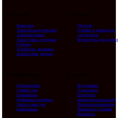
Гитары
Укулеле
Классика
Укулеле
Электро-акустические
Стойки и держатели
Электрогитары
для укулеле
Аксессуары для гитар
Фурнитура для укулел
Струны
Усилители, комбики,
процессоры, педали
Клавишные
Ссылки
Синтезаторы
Все товары
Стойки для
О магазине
клавишных
Политика
Цифровые пианино
конфиденциальности
Аксессуары для
Политика возвратов
клавишных
Правила и условия
Контакты