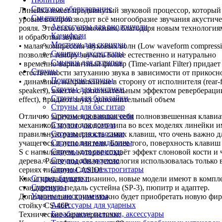
Световое оборудование
Линейка имеет продвинутый звуковой процессор, который
Смычковые
уровне воспроизводит всё многообразие звучания акустиче
Аксессуары для виолончели
рояля. Это стало возможным, благодаря новым технология
Канифоли
и обработки звука:
Мостики для скрипки
• малая компрессия звуковых волн (Low waveform compressi
Скрипки, аксессуары
позволяет тембру звучать более естественно и натурально
Смычки для скрипок
• временно-вариантный фильтр (Time-variant Filter) придает
Струны
естественности затуханию звука в зависимости от прикосн
Поштучно струны
• динамики, направленные в сторону от исполнителя (rear-f
Струны для акустики
speakers), вместе с дополнительным эффектом реверберации
Струны для балалайки
effect), придают звуку дополнительный объем
Струны для бас гитар
Струны для виолончели
Отлично зарекомендовавшая себя полновзвешенная клавиа
Струны для домры
механикой молоточкового типа во всех моделях линейки и
Струны для классики
правильную размерность самих клавиш, что очень важно д
Струны для мандолины
учащегося и исполнителя. Более того, поверхность клавиш
Струны для скрипки
S с напылением, которое создаёт эффект слоновой кости и 
Струны для укулеле
дерева. Ранее подобная технология использовалась только 
Струны для электрогитары
сериях пианино CASIO!
Стулья, банкетки
Как и предыдущие пианино, новые модели имеют в компл
Сувениры
стандартную педаль сустейна (SP-3), пюпитр и адаптер.
Ударные инструменты
Дополнительно к ним можно будет приобретать новую фи
Аксессуары для ударных
стойку CS-46P.
Барабанные палочки, аксессуары
Технические характеристики: