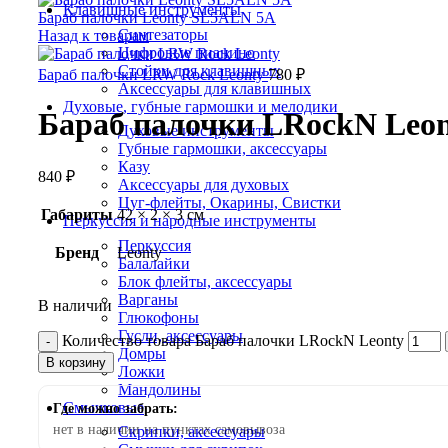
Клавишные инструменты
Бараб палочки Leonty SL5ALN 5A
Синтезаторы
Назад к товарам
Цифровые пианино
Стойки для клавишных
Бараб палочки LRW Rock Leonty
780
₽
Аксессуары для клавишных
Духовые, губные гармошки и мелодики
Бараб палочки LRockN Leo
Духовые инструменты
Губные гармошки, аксессуары
Казу
840
₽
Аксессуары для духовых
Цуг-флейты, Окарины, Свистки
Габариты
42 × 2 × 3 см
Перкуссия и народные инструменты
Перкуссия
Бренд
Leonty
Балалайки
Блок флейты, аксессуары
Варганы
В наличии
Глюкофоны
Гусли, аксессуары
Количество товара Бараб палочки LRockN Leonty
Домры
В корзину
Ложки
Мандолины
Смычковые
Где можно забрать:
нет в наличии на пунктах самовывоза
Скрипки, аксессуары