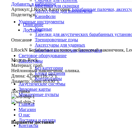
Смычки для скрипок
Добавить в избранное
Мостики для скрипки
Артикул:
LRockN
Категория:
Барабанные палочки, аксесс
Аксессуары для виолончели
Поделиться:
Канифоли
Ударные инструменты
Описание
Ударные
Доставка
Тарелки для акустических барабанных установ
Тренировочные пэды
Описание
Аксессуары для ударных
LRockN Барабанные палочки, нейлоновый наконечник, Le
Барабанные палочки, аксессуары
Световое оборудование
Модель Rock.
Аксессуары
Материал: граб.
Без категории
Нейлоновый наконечник, оливка.
Блоки питания
Длина: 425мм (16,75″).
Контроллеры
Диаметр: 16мм (0,630″).
Акустические системы
Звуковые карты
Доставка
Микшерные пульты
Главная
Магазин
О нас
Доставка и оплата
Варианты доставки
Контакты