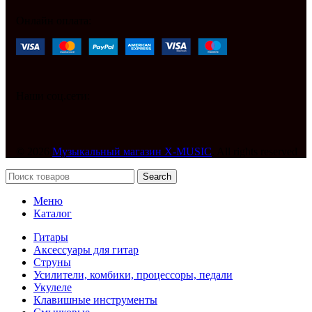
Онлайн оплата:
Наши соц.сети:
© 2026
Музыкальный магазин X-MUSIC
. All rights reserved
Search
Меню
Каталог
Гитары
Аксессуары для гитар
Струны
Усилители, комбики, процессоры, педали
Укулеле
Клавишные инструменты