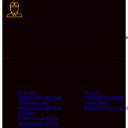
Быстрая доставка
Доставляем товары по РФ транспортными компаниями СДЕ
и Почта России
Гитары
Укулеле
Классика
Укулеле
Электро-акустические
Стойки и держатели
Электрогитары
для укулеле
Аксессуары для гитар
Фурнитура для укулел
Струны
Усилители, комбики,
процессоры, педали