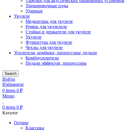
Тарелки для акустических барабанных установок
Тренировочные пэды
Ударные
Укулеле
Медиаторы для укулеле
Ремни для укулелеле
Стойки и держатели для укулеле
Укулеле
Фурнитура для укулеле
Чехлы для укулеле
Усилители, комбики, процессоры, педали
Комбоусилители
Педали эффектов, процессоры
Search
Войти
Избранное
0
items
0
₽
Меню
0
items
0
₽
Каталог
Гитары
Классика