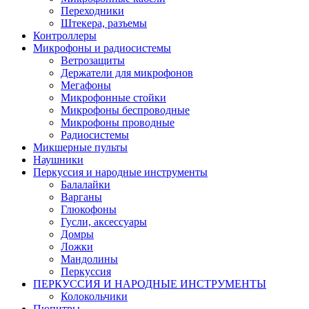
Переходники
Штекера, разъемы
Контроллеры
Микрофоны и радиосистемы
Ветрозащиты
Держатели для микрофонов
Мегафоны
Микрофонные стойки
Микрофоны беспроводные
Микрофоны проводные
Радиосистемы
Микшерные пульты
Наушники
Перкуссия и народные инструменты
Балалайки
Варганы
Глюкофоны
Гусли, аксессуары
Домры
Ложки
Мандолины
Перкуссия
ПЕРКУССИЯ И НАРОДНЫЕ ИНСТРУМЕНТЫ
Колокольчики
Пюпитры