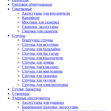
Световое оборудование
Смычковые
Аксессуары для виолончели
Канифоли
Мостики для скрипки
Скрипки, аксессуары
Смычки для скрипок
Струны
Поштучно струны
Струны для акустики
Струны для балалайки
Струны для бас гитар
Струны для виолончели
Струны для домры
Струны для классики
Струны для мандолины
Струны для скрипки
Струны для укулеле
Струны для электрогитары
Стулья, банкетки
Сувениры
Ударные инструменты
Аксессуары для ударных
Барабанные палочки, аксессуары