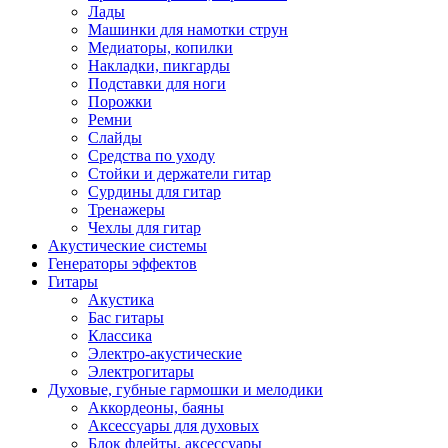
Лады
Машинки для намотки струн
Медиаторы, копилки
Накладки, пикгарды
Подставки для ноги
Порожки
Ремни
Слайды
Средства по уходу
Стойки и держатели гитар
Сурдины для гитар
Тренажеры
Чехлы для гитар
Акустические системы
Генераторы эффектов
Гитары
Акустика
Бас гитары
Классика
Электро-акустические
Электрогитары
Духовые, губные гармошки и мелодики
Аккордеоны, баяны
Аксессуары для духовых
Блок флейты, аксессуары