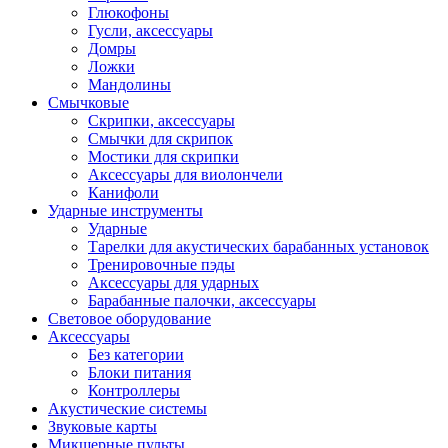
Глюкофоны
Гусли, аксессуары
Домры
Ложки
Мандолины
Смычковые
Скрипки, аксессуары
Смычки для скрипок
Мостики для скрипки
Аксессуары для виолончели
Канифоли
Ударные инструменты
Ударные
Тарелки для акустических барабанных установок
Тренировочные пэды
Аксессуары для ударных
Барабанные палочки, аксессуары
Световое оборудование
Аксессуары
Без категории
Блоки питания
Контроллеры
Акустические системы
Звуковые карты
Микшерные пульты