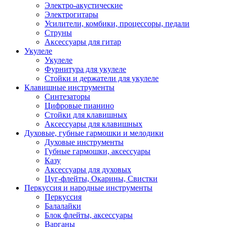
Электро-акустические
Электрогитары
Усилители, комбики, процессоры, педали
Струны
Аксессуары для гитар
Укулеле
Укулеле
Фурнитура для укулеле
Стойки и держатели для укулеле
Клавишные инструменты
Синтезаторы
Цифровые пианино
Стойки для клавишных
Аксессуары для клавишных
Духовые, губные гармошки и мелодики
Духовые инструменты
Губные гармошки, аксессуары
Казу
Аксессуары для духовых
Цуг-флейты, Окарины, Свистки
Перкуссия и народные инструменты
Перкуссия
Балалайки
Блок флейты, аксессуары
Варганы