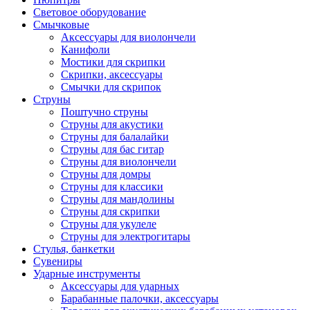
Световое оборудование
Смычковые
Аксессуары для виолончели
Канифоли
Мостики для скрипки
Скрипки, аксессуары
Смычки для скрипок
Струны
Поштучно струны
Струны для акустики
Струны для балалайки
Струны для бас гитар
Струны для виолончели
Струны для домры
Струны для классики
Струны для мандолины
Струны для скрипки
Струны для укулеле
Струны для электрогитары
Стулья, банкетки
Сувениры
Ударные инструменты
Аксессуары для ударных
Барабанные палочки, аксессуары