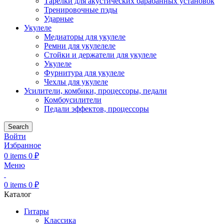
Тарелки для акустических барабанных установок
Тренировочные пэды
Ударные
Укулеле
Медиаторы для укулеле
Ремни для укулелеле
Стойки и держатели для укулеле
Укулеле
Фурнитура для укулеле
Чехлы для укулеле
Усилители, комбики, процессоры, педали
Комбоусилители
Педали эффектов, процессоры
Search
Войти
Избранное
0
items
0
₽
Меню
0
items
0
₽
Каталог
Гитары
Классика