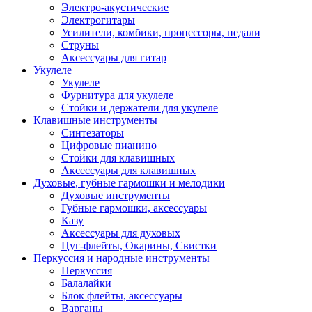
Электро-акустические
Электрогитары
Усилители, комбики, процессоры, педали
Струны
Аксессуары для гитар
Укулеле
Укулеле
Фурнитура для укулеле
Стойки и держатели для укулеле
Клавишные инструменты
Синтезаторы
Цифровые пианино
Стойки для клавишных
Аксессуары для клавишных
Духовые, губные гармошки и мелодики
Духовые инструменты
Губные гармошки, аксессуары
Казу
Аксессуары для духовых
Цуг-флейты, Окарины, Свистки
Перкуссия и народные инструменты
Перкуссия
Балалайки
Блок флейты, аксессуары
Варганы