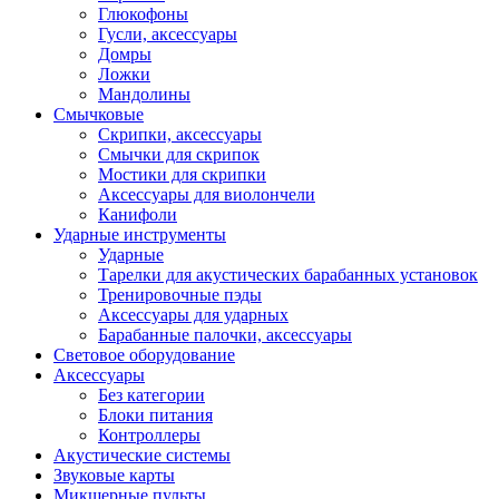
Глюкофоны
Гусли, аксессуары
Домры
Ложки
Мандолины
Смычковые
Скрипки, аксессуары
Смычки для скрипок
Мостики для скрипки
Аксессуары для виолончели
Канифоли
Ударные инструменты
Ударные
Тарелки для акустических барабанных установок
Тренировочные пэды
Аксессуары для ударных
Барабанные палочки, аксессуары
Световое оборудование
Аксессуары
Без категории
Блоки питания
Контроллеры
Акустические системы
Звуковые карты
Микшерные пульты