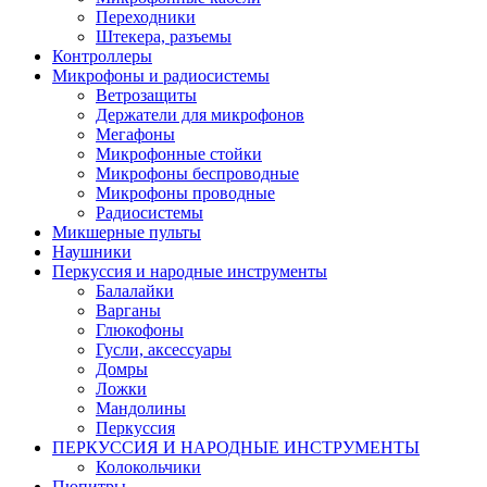
Переходники
Штекера, разъемы
Контроллеры
Микрофоны и радиосистемы
Ветрозащиты
Держатели для микрофонов
Мегафоны
Микрофонные стойки
Микрофоны беспроводные
Микрофоны проводные
Радиосистемы
Микшерные пульты
Наушники
Перкуссия и народные инструменты
Балалайки
Варганы
Глюкофоны
Гусли, аксессуары
Домры
Ложки
Мандолины
Перкуссия
ПЕРКУССИЯ И НАРОДНЫЕ ИНСТРУМЕНТЫ
Колокольчики
Пюпитры