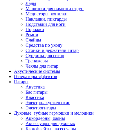
Лады
Машинки для намотки струн
Медиаторы, копилки
Накладки, пикгарды
Подставки для ноги
Порожки
Ремни
Слайды
Средства по уходу
Стойки и держатели гитар
Сурдины для гитар
Тренажеры
Чехлы для гитар
Акустические системы
Генераторы эффектов
Гитары
Акустика
Бас гитары
Классика
Электро-акустические
Электрогитары
Духовые, губные гармошки и мелодики
Аккордеоны, баяны
Аксессуары для духовых
Блок флейты, аксессуары