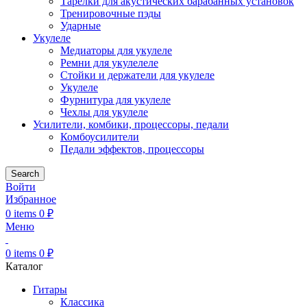
Тарелки для акустических барабанных установок
Тренировочные пэды
Ударные
Укулеле
Медиаторы для укулеле
Ремни для укулелеле
Стойки и держатели для укулеле
Укулеле
Фурнитура для укулеле
Чехлы для укулеле
Усилители, комбики, процессоры, педали
Комбоусилители
Педали эффектов, процессоры
Search
Войти
Избранное
0
items
0
₽
Меню
0
items
0
₽
Каталог
Гитары
Классика