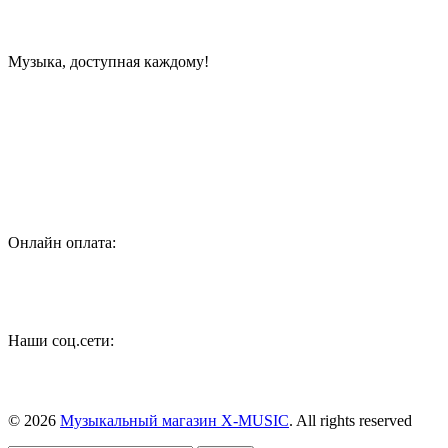
Музыка, доступная каждому!
Специализированный магазин по продаже музыкальных
инструментов, звукового и светового оборудования и
аксессуаров
Онлайн оплата:
Наши соц.сети:
© 2026
Музыкальный магазин X-MUSIC
. All rights reserved