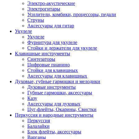
Электро-акустические
Электрогитары
Усилители, комбики, процессоры, педали
Струны
Аксессуары для гитар
Укулеле
Укулеле
Фурнитура для укулеле
Стойки и держатели для укулеле
Клавишные инструменты
Синтезаторы
Цифровые пианино
Стойки для клавишных
Аксессуары для клавишных
Духовые, губные гармошки и мелодики
Духовые инструменты
Губные гармошки, аксессуары
Казу
Аксессуары для духовых
Цуг-флейты, Окарины, Свистки
Перкуссия и народные инструменты
Перкуссия
Балалайки
Блок флейты, аксессуары
Варганы