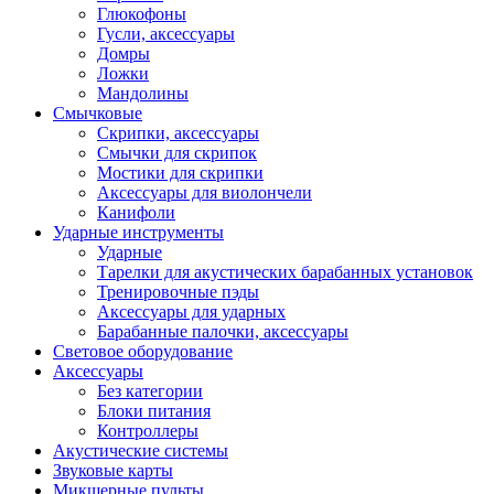
Глюкофоны
Гусли, аксессуары
Домры
Ложки
Мандолины
Смычковые
Скрипки, аксессуары
Смычки для скрипок
Мостики для скрипки
Аксессуары для виолончели
Канифоли
Ударные инструменты
Ударные
Тарелки для акустических барабанных установок
Тренировочные пэды
Аксессуары для ударных
Барабанные палочки, аксессуары
Световое оборудование
Аксессуары
Без категории
Блоки питания
Контроллеры
Акустические системы
Звуковые карты
Микшерные пульты