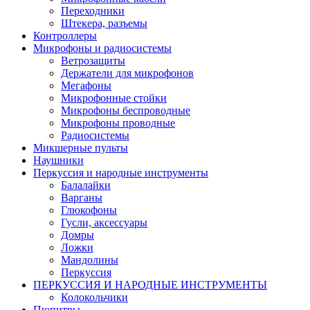
Переходники
Штекера, разъемы
Контроллеры
Микрофоны и радиосистемы
Ветрозащиты
Держатели для микрофонов
Мегафоны
Микрофонные стойки
Микрофоны беспроводные
Микрофоны проводные
Радиосистемы
Микшерные пульты
Наушники
Перкуссия и народные инструменты
Балалайки
Варганы
Глюкофоны
Гусли, аксессуары
Домры
Ложки
Мандолины
Перкуссия
ПЕРКУССИЯ И НАРОДНЫЕ ИНСТРУМЕНТЫ
Колокольчики
Пюпитры