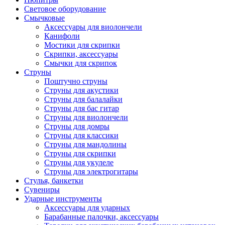
Световое оборудование
Смычковые
Аксессуары для виолончели
Канифоли
Мостики для скрипки
Скрипки, аксессуары
Смычки для скрипок
Струны
Поштучно струны
Струны для акустики
Струны для балалайки
Струны для бас гитар
Струны для виолончели
Струны для домры
Струны для классики
Струны для мандолины
Струны для скрипки
Струны для укулеле
Струны для электрогитары
Стулья, банкетки
Сувениры
Ударные инструменты
Аксессуары для ударных
Барабанные палочки, аксессуары