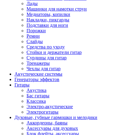
Лады
Машинки для намотки струн
Медиаторы, копилки
Накладки, пикгарды
Подставки для ноги
Порожки
Ремни
Слайды
Средства по уходу
Стойки и держатели гитар
Сурдины для гитар
Тренажеры
Чехлы для гитар
Акустические системы
Генераторы эффектов
Гитары
Акустика
Бас гитары
Классика
Электро-акустические
Электрогитары
Духовые, губные гармошки и мелодики
Аккордеоны, баяны
Аксессуары для духовых
Блок флейты, аксессуары