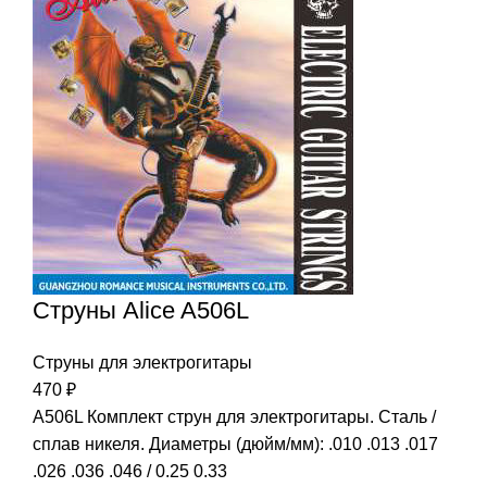
Струны Alice A506L
Струны для электрогитары
470
₽
A506L Комплект струн для электрогитары. Сталь /
сплав никеля. Диаметры (дюйм/мм): .010 .013 .017
.026 .036 .046 / 0.25 0.33