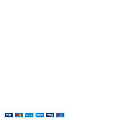
Правила и условия
Контакты
Музыка, доступная каждому!
Специализированный магазин по продаже
музыкальных инструментов, звукового и светового
оборудования и аксессуаров
Онлайн оплата:
Наши соц.сети: