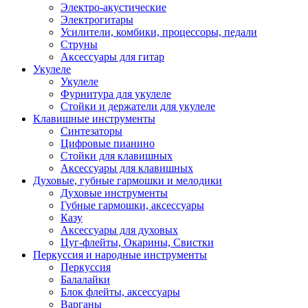
Электро-акустические
Электрогитары
Усилители, комбики, процессоры, педали
Струны
Аксессуары для гитар
Укулеле
Укулеле
Фурнитура для укулеле
Стойки и держатели для укулеле
Клавишные инструменты
Синтезаторы
Цифровые пианино
Стойки для клавишных
Аксессуары для клавишных
Духовые, губные гармошки и мелодики
Духовые инструменты
Губные гармошки, аксессуары
Казу
Аксессуары для духовых
Цуг-флейты, Окарины, Свистки
Перкуссия и народные инструменты
Перкуссия
Балалайки
Блок флейты, аксессуары
Варганы