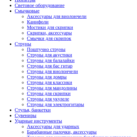
Световое оборудование
Смычковые
Аксессуары для виолончели
Канифоли
Мостики для скрипки
Скрипки, аксессуары
Смычки для скрипок
Струны
Поштучно струны
Струны для акустики
Струны для балалайки
Струны для бас гитар
Струны для виолончели
Струны для домры
Струны для классики
Струны для мандолины
Струны для скрипки
Струны для укулеле
Струны для электрогитары
Стулья, банкетки
Сувениры
Ударные инструменты
Аксессуары для ударных
Барабанные палочки, аксессуары