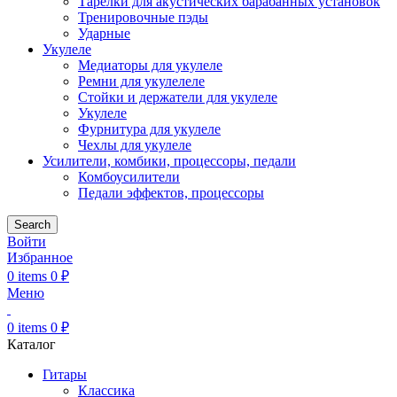
Тарелки для акустических барабанных установок
Тренировочные пэды
Ударные
Укулеле
Медиаторы для укулеле
Ремни для укулелеле
Стойки и держатели для укулеле
Укулеле
Фурнитура для укулеле
Чехлы для укулеле
Усилители, комбики, процессоры, педали
Комбоусилители
Педали эффектов, процессоры
Search
Войти
Избранное
0
items
0
₽
Меню
0
items
0
₽
Каталог
Гитары
Классика