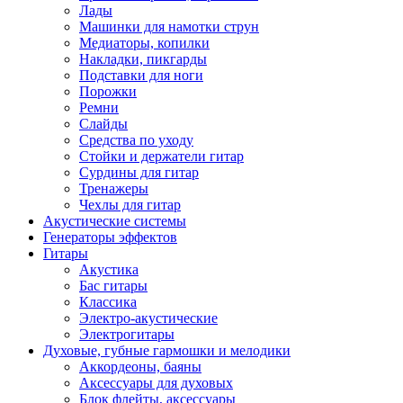
Лады
Машинки для намотки струн
Медиаторы, копилки
Накладки, пикгарды
Подставки для ноги
Порожки
Ремни
Слайды
Средства по уходу
Стойки и держатели гитар
Сурдины для гитар
Тренажеры
Чехлы для гитар
Акустические системы
Генераторы эффектов
Гитары
Акустика
Бас гитары
Классика
Электро-акустические
Электрогитары
Духовые, губные гармошки и мелодики
Аккордеоны, баяны
Аксессуары для духовых
Блок флейты, аксессуары