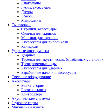
Глюкофоны
Гусли, аксессуары
Домры
Ложки
Мандолины
Смычковые
Скрипки, аксессуары
Смычки для скрипок
Мостики для скрипки
Аксессуары для виолончели
Канифоли
Ударные инструменты
Ударные
Тарелки для акустических барабанных установок
Тренировочные пэды
Аксессуары для ударных
Барабанные палочки, аксессуары
Световое оборудование
Аксессуары
Без категории
Блоки питания
Контроллеры
Акустические системы
Звуковые карты
Микшерные пульты