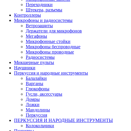
Переходники
Штекера, разъемы
Контроллеры
Микрофоны и радиосистемы
Ветрозащиты
Держатели для микрофонов
Мегафоны
Микрофонные стойки
Микрофоны беспроводные
Микрофоны проводные
Радиосистемы
Микшерные пульты
Наушники
Перкуссия и народные инструменты
Балалайки
Варганы
Глюкофоны
Гусли, аксессуары
Домры
Ложки
Мандолины
Перкуссия
ПЕРКУССИЯ И НАРОДНЫЕ ИНСТРУМЕНТЫ
Колокольчики
Пюпитры