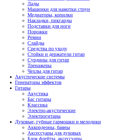
Лады
Машинки для намотки струн
Медиаторы, копилки
Накладки, пикгарды
Подставки для ноги
Порожки
Ремни
Слайды
Средства по уходу
Стойки и держатели гитар
Сурдины для гитар
Тренажеры
Чехлы для гитар
Акустические системы
Генераторы эффектов
Гитары
Акустика
Бас гитары
Классика
Электро-акустические
Электрогитары
Духовые, губные гармошки и мелодики
Аккордеоны, баяны
Аксессуары для духовых
Блок флейты, аксессуары