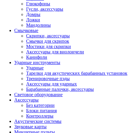
Глюкофоны
Гусли, аксессуары
Домры
Ложки
Мандолины
Смычковые
Скрипки, аксессуары
Смычки для скрипок
Мостики для скрипки
Аксессуары для виолончели
Канифоли
Ударные инструменты
Ударные
Тарелки для акустических барабанных установок
Тренировочные пэды
Аксессуары для ударных
Барабанные палочки, аксессуары
Световое оборудование
Аксессуары
Без категории
Блоки питания
Контроллеры
Акустические системы
Звуковые карты
Микшерные пульты