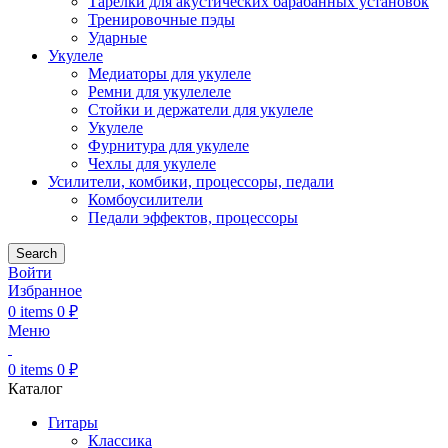
Тарелки для акустических барабанных установок
Тренировочные пэды
Ударные
Укулеле
Медиаторы для укулеле
Ремни для укулелеле
Стойки и держатели для укулеле
Укулеле
Фурнитура для укулеле
Чехлы для укулеле
Усилители, комбики, процессоры, педали
Комбоусилители
Педали эффектов, процессоры
Search
Войти
Избранное
0
items
0
₽
Меню
0
items
0
₽
Каталог
Гитары
Классика