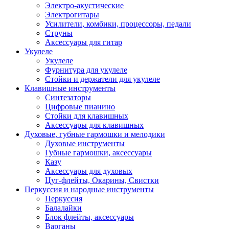
Электро-акустические
Электрогитары
Усилители, комбики, процессоры, педали
Струны
Аксессуары для гитар
Укулеле
Укулеле
Фурнитура для укулеле
Стойки и держатели для укулеле
Клавишные инструменты
Синтезаторы
Цифровые пианино
Стойки для клавишных
Аксессуары для клавишных
Духовые, губные гармошки и мелодики
Духовые инструменты
Губные гармошки, аксессуары
Казу
Аксессуары для духовых
Цуг-флейты, Окарины, Свистки
Перкуссия и народные инструменты
Перкуссия
Балалайки
Блок флейты, аксессуары
Варганы