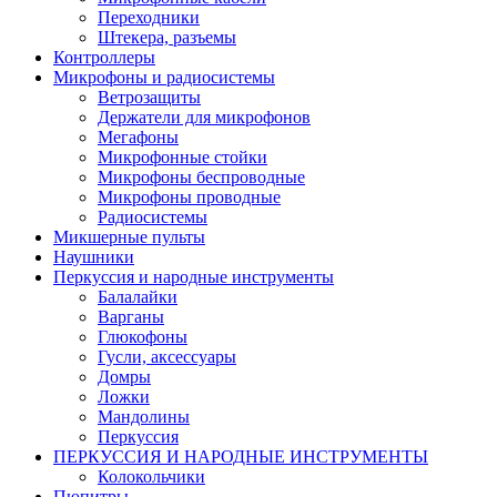
Переходники
Штекера, разъемы
Контроллеры
Микрофоны и радиосистемы
Ветрозащиты
Держатели для микрофонов
Мегафоны
Микрофонные стойки
Микрофоны беспроводные
Микрофоны проводные
Радиосистемы
Микшерные пульты
Наушники
Перкуссия и народные инструменты
Балалайки
Варганы
Глюкофоны
Гусли, аксессуары
Домры
Ложки
Мандолины
Перкуссия
ПЕРКУССИЯ И НАРОДНЫЕ ИНСТРУМЕНТЫ
Колокольчики
Пюпитры