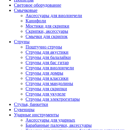
Световое оборудование
Смычковые
Аксессуары для виолончели
Канифоли
Мостики для скрипки
Скрипки, аксессуары
Смычки для скрипок
Струны
Поштучно струны
Струны для акустики
Струны для балалайки
Струны для бас гитар
Струны для виолончели
Струны для домры
Струны для классики
Струны для мандолины
Струны для скрипки
Струны для укулеле
Струны для электрогитары
Стулья, банкетки
Сувениры
Ударные инструменты
Аксессуары для ударных
Барабанные палочки, аксессуары