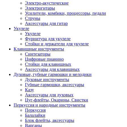
Электро-акустические
Электрогитары
Усилители, комбики, процессоры, педали
Струны
Аксессуары для гитар
Укулеле
Укулеле
Фурнитура для укулеле
Стойки и держатели для укулеле
Клавишные инструменты
Синтезаторы
Цифровые пианино
Стойки для клавишных
Аксессуары для клавишных
Духовые, губные гармошки и мелодики
Духовые инструменты
Губные гармошки, аксессуары
Казу
Аксессуары для духовых
Цуг-флейты, Окарины, Свистки
Перкуссия и народные инструменты
Перкуссия
Балалайки
Блок флейты, аксессуары
Варганы