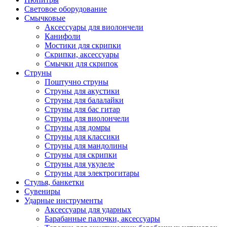
Световое оборудование
Смычковые
Аксессуары для виолончели
Канифоли
Мостики для скрипки
Скрипки, аксессуары
Смычки для скрипок
Струны
Поштучно струны
Струны для акустики
Струны для балалайки
Струны для бас гитар
Струны для виолончели
Струны для домры
Струны для классики
Струны для мандолины
Струны для скрипки
Струны для укулеле
Струны для электрогитары
Стулья, банкетки
Сувениры
Ударные инструменты
Аксессуары для ударных
Барабанные палочки, аксессуары