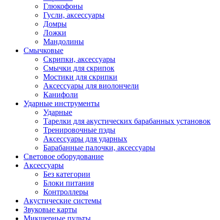
Глюкофоны
Гусли, аксессуары
Домры
Ложки
Мандолины
Смычковые
Скрипки, аксессуары
Смычки для скрипок
Мостики для скрипки
Аксессуары для виолончели
Канифоли
Ударные инструменты
Ударные
Тарелки для акустических барабанных установок
Тренировочные пэды
Аксессуары для ударных
Барабанные палочки, аксессуары
Световое оборудование
Аксессуары
Без категории
Блоки питания
Контроллеры
Акустические системы
Звуковые карты
Микшерные пульты