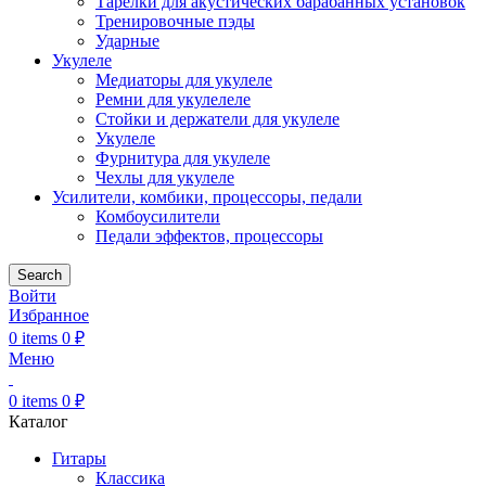
Тарелки для акустических барабанных установок
Тренировочные пэды
Ударные
Укулеле
Медиаторы для укулеле
Ремни для укулелеле
Стойки и держатели для укулеле
Укулеле
Фурнитура для укулеле
Чехлы для укулеле
Усилители, комбики, процессоры, педали
Комбоусилители
Педали эффектов, процессоры
Search
Войти
Избранное
0
items
0
₽
Меню
0
items
0
₽
Каталог
Гитары
Классика