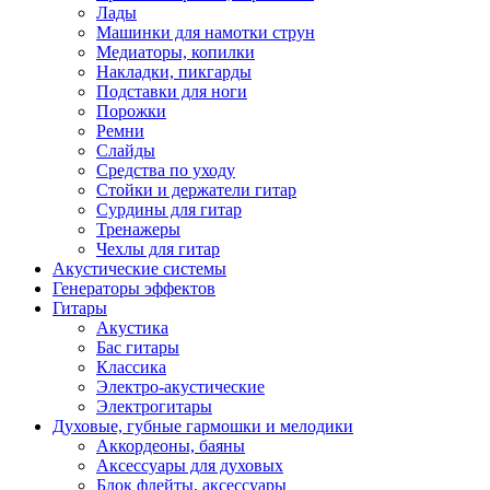
Лады
Машинки для намотки струн
Медиаторы, копилки
Накладки, пикгарды
Подставки для ноги
Порожки
Ремни
Слайды
Средства по уходу
Стойки и держатели гитар
Сурдины для гитар
Тренажеры
Чехлы для гитар
Акустические системы
Генераторы эффектов
Гитары
Акустика
Бас гитары
Классика
Электро-акустические
Электрогитары
Духовые, губные гармошки и мелодики
Аккордеоны, баяны
Аксессуары для духовых
Блок флейты, аксессуары