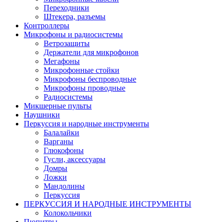
Переходники
Штекера, разъемы
Контроллеры
Микрофоны и радиосистемы
Ветрозащиты
Держатели для микрофонов
Мегафоны
Микрофонные стойки
Микрофоны беспроводные
Микрофоны проводные
Радиосистемы
Микшерные пульты
Наушники
Перкуссия и народные инструменты
Балалайки
Варганы
Глюкофоны
Гусли, аксессуары
Домры
Ложки
Мандолины
Перкуссия
ПЕРКУССИЯ И НАРОДНЫЕ ИНСТРУМЕНТЫ
Колокольчики
Пюпитры