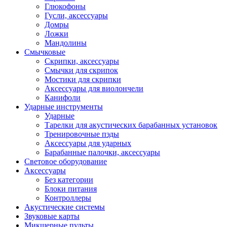
Глюкофоны
Гусли, аксессуары
Домры
Ложки
Мандолины
Смычковые
Скрипки, аксессуары
Смычки для скрипок
Мостики для скрипки
Аксессуары для виолончели
Канифоли
Ударные инструменты
Ударные
Тарелки для акустических барабанных установок
Тренировочные пэды
Аксессуары для ударных
Барабанные палочки, аксессуары
Световое оборудование
Аксессуары
Без категории
Блоки питания
Контроллеры
Акустические системы
Звуковые карты
Микшерные пульты