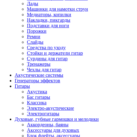
Лады
Машинки для намотки струн
Медиаторы, копилки
Накладки, пикгарды
Подставки для ноги
Порожки
Ремни
Слайды
Средства по уходу
Стойки и держатели гитар
Сурдины для гитар
Тренажеры
Чехлы для гитар
Акустические системы
Генераторы эффектов
Гитары
Акустика
Бас гитары
Классика
Электро-акустические
Электрогитары
Духовые, губные гармошки и мелодики
Аккордеоны, баяны
Аксессуары для духовых
Блок флейты, аксессуары