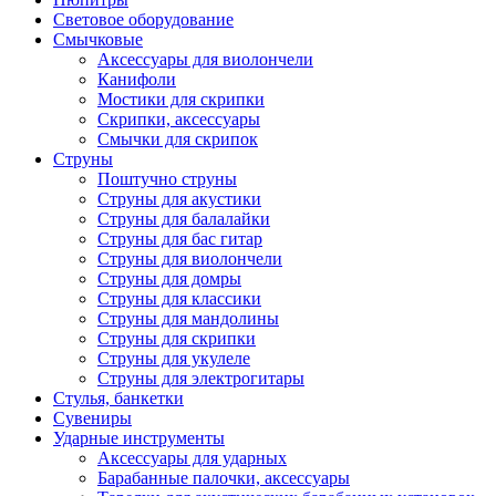
Световое оборудование
Смычковые
Аксессуары для виолончели
Канифоли
Мостики для скрипки
Скрипки, аксессуары
Смычки для скрипок
Струны
Поштучно струны
Струны для акустики
Струны для балалайки
Струны для бас гитар
Струны для виолончели
Струны для домры
Струны для классики
Струны для мандолины
Струны для скрипки
Струны для укулеле
Струны для электрогитары
Стулья, банкетки
Сувениры
Ударные инструменты
Аксессуары для ударных
Барабанные палочки, аксессуары