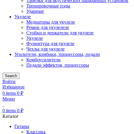
Тарелки для акустических барабанных установок
Тренировочные пэды
Ударные
Укулеле
Медиаторы для укулеле
Ремни для укулелеле
Стойки и держатели для укулеле
Укулеле
Фурнитура для укулеле
Чехлы для укулеле
Усилители, комбики, процессоры, педали
Комбоусилители
Педали эффектов, процессоры
Search
Войти
Избранное
0
items
0
₽
Меню
0
items
0
₽
Каталог
Гитары
Классика