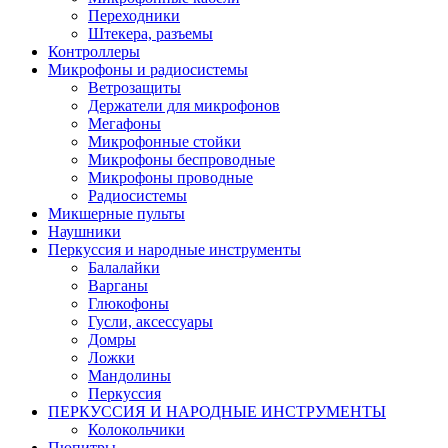
Переходники
Штекера, разъемы
Контроллеры
Микрофоны и радиосистемы
Ветрозащиты
Держатели для микрофонов
Мегафоны
Микрофонные стойки
Микрофоны беспроводные
Микрофоны проводные
Радиосистемы
Микшерные пульты
Наушники
Перкуссия и народные инструменты
Балалайки
Варганы
Глюкофоны
Гусли, аксессуары
Домры
Ложки
Мандолины
Перкуссия
ПЕРКУССИЯ И НАРОДНЫЕ ИНСТРУМЕНТЫ
Колокольчики
Пюпитры