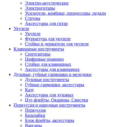
Электро-акустические
Электрогитары
Усилители, комбики, процессоры, педали
Струны
Аксессуары для гитар
Укулеле
Укулеле
Фурнитура для укулеле
Стойки и держатели для укулеле
Клавишные инструменты
Синтезаторы
Цифровые пианино
Стойки для клавишных
Аксессуары для клавишных
Духовые, губные гармошки и мелодики
Духовые инструменты
Губные гармошки, аксессуары
Казу
Аксессуары для духовых
Цуг-флейты, Окарины, Свистки
Перкуссия и народные инструменты
Перкуссия
Балалайки
Блок флейты, аксессуары
Варганы