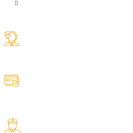
Заказы 24/7
Наш магазин принимает заказы круглосуточно
Онлайн оплата
Удобные способы оплаты товаров на сайте