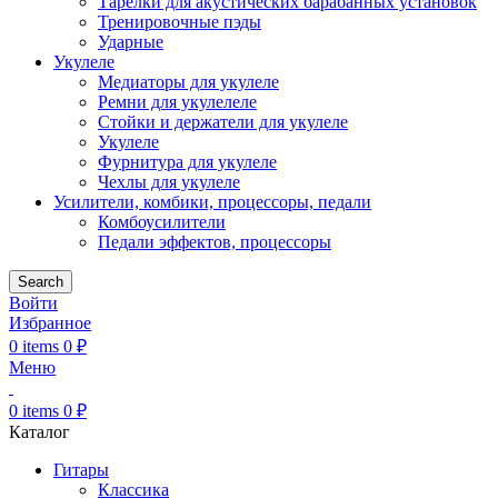
Тарелки для акустических барабанных установок
Тренировочные пэды
Ударные
Укулеле
Медиаторы для укулеле
Ремни для укулелеле
Стойки и держатели для укулеле
Укулеле
Фурнитура для укулеле
Чехлы для укулеле
Усилители, комбики, процессоры, педали
Комбоусилители
Педали эффектов, процессоры
Search
Войти
Избранное
0
items
0
₽
Меню
0
items
0
₽
Каталог
Гитары
Классика