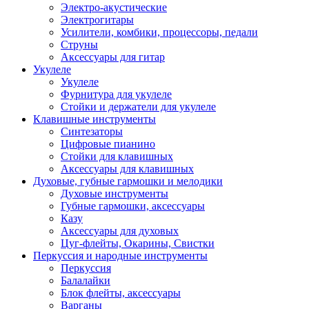
Электро-акустические
Электрогитары
Усилители, комбики, процессоры, педали
Струны
Аксессуары для гитар
Укулеле
Укулеле
Фурнитура для укулеле
Стойки и держатели для укулеле
Клавишные инструменты
Синтезаторы
Цифровые пианино
Стойки для клавишных
Аксессуары для клавишных
Духовые, губные гармошки и мелодики
Духовые инструменты
Губные гармошки, аксессуары
Казу
Аксессуары для духовых
Цуг-флейты, Окарины, Свистки
Перкуссия и народные инструменты
Перкуссия
Балалайки
Блок флейты, аксессуары
Варганы