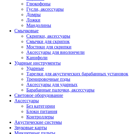
Глюкофоны
Гусли, аксессуары
Домры
Ложки
Мандолины
Смычковые
Скрипки, аксессуары
Смычки для скрипок
Мостики для скрипки
Аксессуары для виолончели
Канифоли
Ударные инструменты
Ударные
Тарелки для акустических барабанных установок
Тренировочные пэды
Аксессуары для ударных
Барабанные палочки, аксессуары
Световое оборудование
Аксессуары
Без категории
Блоки питания
Контроллеры
Акустические системы
Звуковые карты
Микшерные пульты