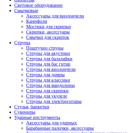
Световое оборудование
Смычковые
Аксессуары для виолончели
Канифоли
Мостики для скрипки
Скрипки, аксессуары
Смычки для скрипок
Струны
Поштучно струны
Струны для акустики
Струны для балалайки
Струны для бас гитар
Струны для виолончели
Струны для домры
Струны для классики
Струны для мандолины
Струны для скрипки
Струны для укулеле
Струны для электрогитары
Стулья, банкетки
Сувениры
Ударные инструменты
Аксессуары для ударных
Барабанные палочки, аксессуары