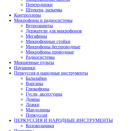
Переходники
Штекера, разъемы
Контроллеры
Микрофоны и радиосистемы
Ветрозащиты
Держатели для микрофонов
Мегафоны
Микрофонные стойки
Микрофоны беспроводные
Микрофоны проводные
Радиосистемы
Микшерные пульты
Наушники
Перкуссия и народные инструменты
Балалайки
Варганы
Глюкофоны
Гусли, аксессуары
Домры
Ложки
Мандолины
Перкуссия
ПЕРКУССИЯ И НАРОДНЫЕ ИНСТРУМЕНТЫ
Колокольчики
Пюпитры