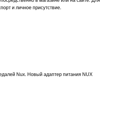
осредственно в магазине или на сайте. Для
орт и личное присутствие.
педалей Nux. Новый адаптер питания NUX