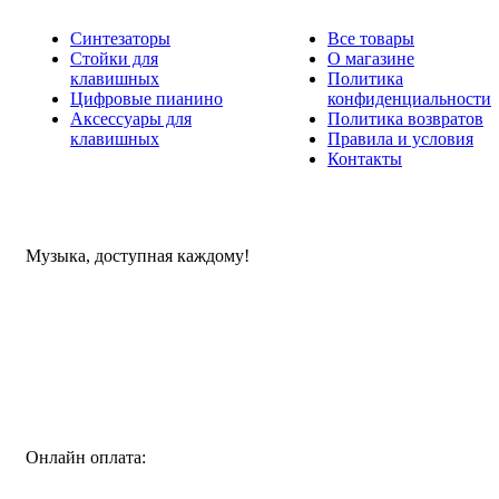
Синтезаторы
Все товары
Стойки для
О магазине
клавишных
Политика
Цифровые пианино
конфиденциальности
Аксессуары для
Политика возвратов
клавишных
Правила и условия
Контакты
Музыка, доступная каждому!
Специализированный магазин по продаже музыкальных
инструментов, звукового и светового оборудования и
аксессуаров
Онлайн оплата: