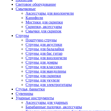
Световое оборудование
Смычковые
Аксессуары для виолончели
Канифоли
Мостики для скрипки
Скрипки, аксессуары
Смычки для скрипок
Струны
Поштучно струны
Струны для акустики
Струны для балалайки
Струны для бас гитар
Струны для виолончели
Струны для домры
Струны для классики
Струны для мандолины
Струны для скрипки
Струны для укулеле
Струны для электрогитары
Стулья, банкетки
Сувениры
Ударные инструменты
Аксессуары для ударных
Барабанные палочки, аксессуары