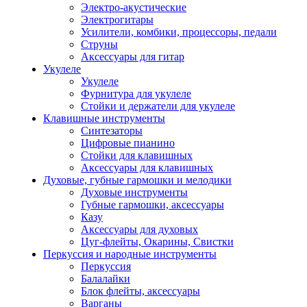
Электро-акустические
Электрогитары
Усилители, комбики, процессоры, педали
Струны
Аксессуары для гитар
Укулеле
Укулеле
Фурнитура для укулеле
Стойки и держатели для укулеле
Клавишные инструменты
Синтезаторы
Цифровые пианино
Стойки для клавишных
Аксессуары для клавишных
Духовые, губные гармошки и мелодики
Духовые инструменты
Губные гармошки, аксессуары
Казу
Аксессуары для духовых
Цуг-флейты, Окарины, Свистки
Перкуссия и народные инструменты
Перкуссия
Балалайки
Блок флейты, аксессуары
Варганы