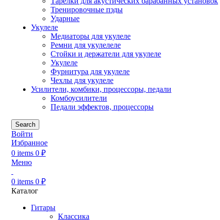
Тарелки для акустических барабанных установок
Тренировочные пэды
Ударные
Укулеле
Медиаторы для укулеле
Ремни для укулелеле
Стойки и держатели для укулеле
Укулеле
Фурнитура для укулеле
Чехлы для укулеле
Усилители, комбики, процессоры, педали
Комбоусилители
Педали эффектов, процессоры
Search
Войти
Избранное
0
items
0
₽
Меню
0
items
0
₽
Каталог
Гитары
Классика