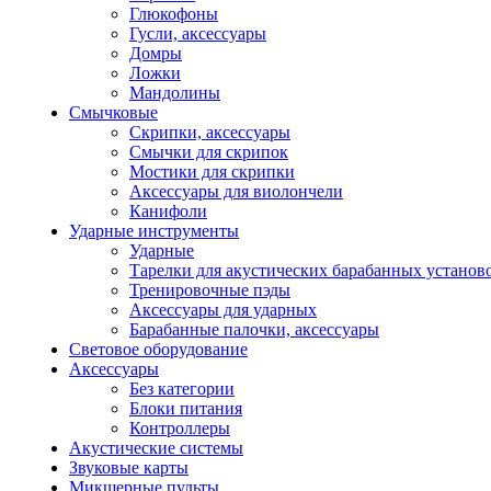
Глюкофоны
Гусли, аксессуары
Домры
Ложки
Мандолины
Смычковые
Скрипки, аксессуары
Смычки для скрипок
Мостики для скрипки
Аксессуары для виолончели
Канифоли
Ударные инструменты
Ударные
Тарелки для акустических барабанных установ
Тренировочные пэды
Аксессуары для ударных
Барабанные палочки, аксессуары
Световое оборудование
Аксессуары
Без категории
Блоки питания
Контроллеры
Акустические системы
Звуковые карты
Микшерные пульты