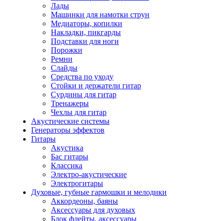
Лады
Машинки для намотки струн
Медиаторы, копилки
Накладки, пикгарды
Подставки для ноги
Порожки
Ремни
Слайды
Средства по уходу
Стойки и держатели гитар
Сурдины для гитар
Тренажеры
Чехлы для гитар
Акустические системы
Генераторы эффектов
Гитары
Акустика
Бас гитары
Классика
Электро-акустические
Электрогитары
Духовые, губные гармошки и мелодики
Аккордеоны, баяны
Аксессуары для духовых
Блок флейты, аксессуары