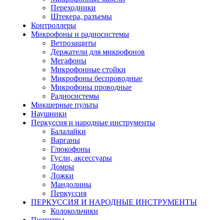
Переходники
Штекера, разъемы
Контроллеры
Микрофоны и радиосистемы
Ветрозащиты
Держатели для микрофонов
Мегафоны
Микрофонные стойки
Микрофоны беспроводные
Микрофоны проводные
Радиосистемы
Микшерные пульты
Наушники
Перкуссия и народные инструменты
Балалайки
Варганы
Глюкофоны
Гусли, аксессуары
Домры
Ложки
Мандолины
Перкуссия
ПЕРКУССИЯ И НАРОДНЫЕ ИНСТРУМЕНТЫ
Колокольчики
Пюпитры