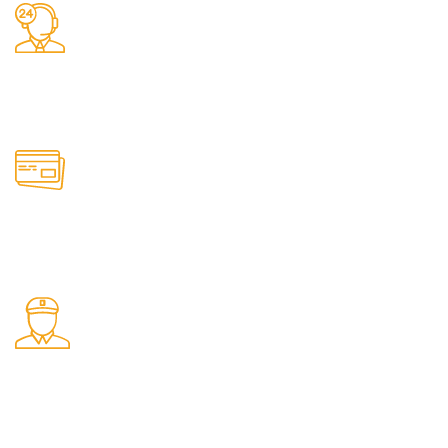
Заказы 24/7
Наш магазин принимает заказы круглосуточно
Онлайн оплата
Удобные способы оплаты товаров на сайте
Быстрая доставка
Доставляем товары по РФ транспортными компаниями
СДЕК и Почта России