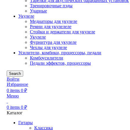
Тарелки для акустических барабанных установок
Тренировочные пэды
Ударные
Укулеле
Медиаторы для укулеле
Ремни для укулелеле
Стойки и держатели для укулеле
Укулеле
Фурнитура для укулеле
Чехлы для укулеле
Усилители, комбики, процессоры, педали
Комбоусилители
Педали эффектов, процессоры
Search
Войти
Избранное
0
items
0
₽
Меню
0
items
0
₽
Каталог
Гитары
Классика