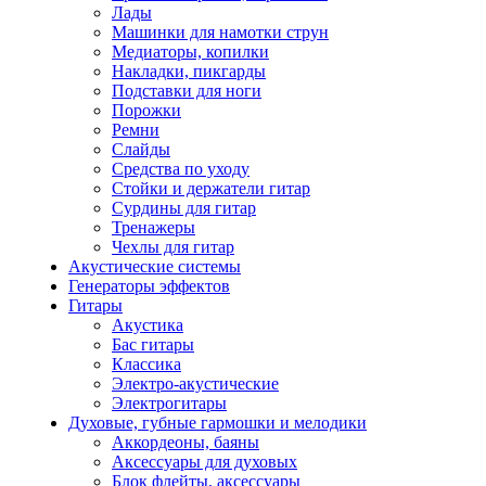
Лады
Машинки для намотки струн
Медиаторы, копилки
Накладки, пикгарды
Подставки для ноги
Порожки
Ремни
Слайды
Средства по уходу
Стойки и держатели гитар
Сурдины для гитар
Тренажеры
Чехлы для гитар
Акустические системы
Генераторы эффектов
Гитары
Акустика
Бас гитары
Классика
Электро-акустические
Электрогитары
Духовые, губные гармошки и мелодики
Аккордеоны, баяны
Аксессуары для духовых
Блок флейты, аксессуары