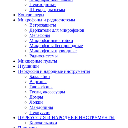
Переходники
Штекера, разъемы
Контроллеры
Микрофоны и радиосистемы
Ветрозащиты
Держатели для микрофонов
Мегафоны
Микрофонные стойки
Микрофоны беспроводные
Микрофоны проводные
Радиосистемы
Микшерные пульты
Наушники
Перкуссия и народные инструменты
Балалайки
Варганы
Глюкофоны
Гусли, аксессуары
Домры
Ложки
Мандолины
Перкуссия
ПЕРКУССИЯ И НАРОДНЫЕ ИНСТРУМЕНТЫ
Колокольчики
Пюпитры