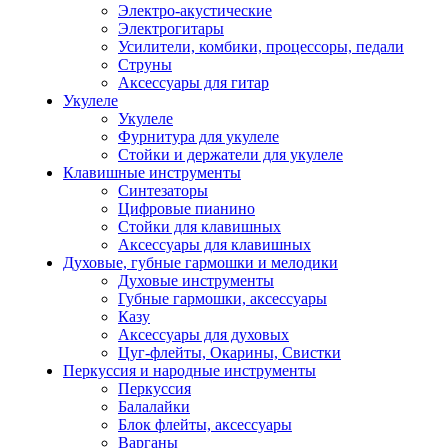
Электро-акустические
Электрогитары
Усилители, комбики, процессоры, педали
Струны
Аксессуары для гитар
Укулеле
Укулеле
Фурнитура для укулеле
Стойки и держатели для укулеле
Клавишные инструменты
Синтезаторы
Цифровые пианино
Стойки для клавишных
Аксессуары для клавишных
Духовые, губные гармошки и мелодики
Духовые инструменты
Губные гармошки, аксессуары
Казу
Аксессуары для духовых
Цуг-флейты, Окарины, Свистки
Перкуссия и народные инструменты
Перкуссия
Балалайки
Блок флейты, аксессуары
Варганы