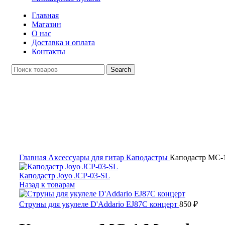
Главная
Магазин
О нас
Доставка и оплата
Контакты
Search
Распродан
Click to enlarge
Главная
Аксессуары для гитар
Каподастры
Каподастр MC-
Каподастр Joyo JCP-03-SL
Назад к товарам
Струны для укулеле D'Addario EJ87C концерт
850
₽