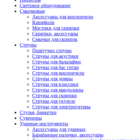
Световое оборудование
Смычковые
Аксессуары для виолончели
Канифоли
Мостики для скрипки
Скрипки, аксессуары
Смычки для скрипок
Струны
Поштучно струны
Струны для акустики
Струны для балалайки
Струны для бас гитар
Струны для виолончели
Струны для домры
Струны для классики
Струны для мандолины
Струны для скрипки
Струны для укулеле
Струны для электрогитары
Стулья, банкетки
Сувениры
Ударные инструменты
Аксессуары для ударных
Барабанные палочки, аксессуары