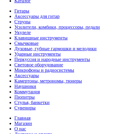
Каталог
Гитары
Аксессуары для гитар
Струны
Усилители, комбики, процессоры, педали
Укулеле
Клавишные инструменты
Смычковые
Духовые, губные гармошки и мелодики
Ударные инструменты
Перкуссия и народные инструменты
Световое оборудование
Микрофоны и радиосистемы
Аксессуары
Камертоны, метрономы, тюнеры
Наушники
Коммутация
Пюпитры
Стулья, банкетки
Сувениры
Главная
Магазин
О нас