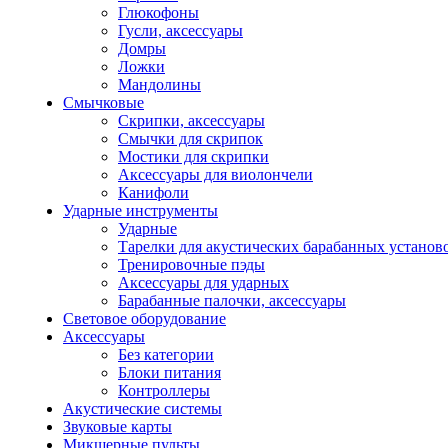
Глюкофоны
Гусли, аксессуары
Домры
Ложки
Мандолины
Смычковые
Скрипки, аксессуары
Смычки для скрипок
Мостики для скрипки
Аксессуары для виолончели
Канифоли
Ударные инструменты
Ударные
Тарелки для акустических барабанных установ
Тренировочные пэды
Аксессуары для ударных
Барабанные палочки, аксессуары
Световое оборудование
Аксессуары
Без категории
Блоки питания
Контроллеры
Акустические системы
Звуковые карты
Микшерные пульты