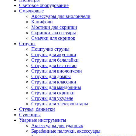
Световое оборудование
Смычковые
Аксессуары для виолончели
Канифоли
Мостики для скрипки
Скрипки, аксессуары
Смычки для скрипок
Струны
Поштучно струны
Струны для акустики
Струны для балалайки
Струны для бас гитар
Струны для виолончели
Струны для домры
Струны для классики
Струны для мандолины
Струны для скрипки
Струны для укулеле
Струны для электрогитары
Стулья, банкетки
Сувениры
Ударные инструменты
Аксессуары для ударных
Барабанные палочки, аксессуары