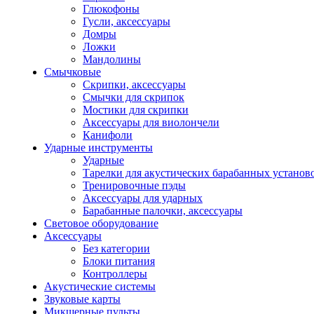
Глюкофоны
Гусли, аксессуары
Домры
Ложки
Мандолины
Смычковые
Скрипки, аксессуары
Смычки для скрипок
Мостики для скрипки
Аксессуары для виолончели
Канифоли
Ударные инструменты
Ударные
Тарелки для акустических барабанных установ
Тренировочные пэды
Аксессуары для ударных
Барабанные палочки, аксессуары
Световое оборудование
Аксессуары
Без категории
Блоки питания
Контроллеры
Акустические системы
Звуковые карты
Микшерные пульты