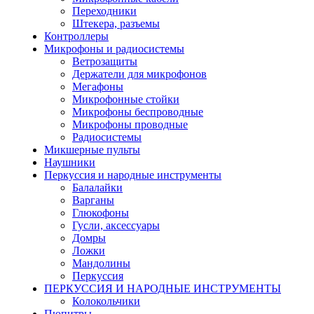
Переходники
Штекера, разъемы
Контроллеры
Микрофоны и радиосистемы
Ветрозащиты
Держатели для микрофонов
Мегафоны
Микрофонные стойки
Микрофоны беспроводные
Микрофоны проводные
Радиосистемы
Микшерные пульты
Наушники
Перкуссия и народные инструменты
Балалайки
Варганы
Глюкофоны
Гусли, аксессуары
Домры
Ложки
Мандолины
Перкуссия
ПЕРКУССИЯ И НАРОДНЫЕ ИНСТРУМЕНТЫ
Колокольчики
Пюпитры