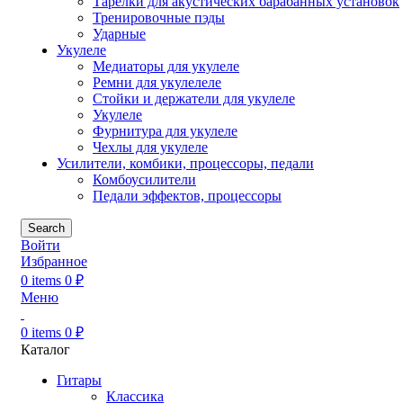
Тарелки для акустических барабанных установок
Тренировочные пэды
Ударные
Укулеле
Медиаторы для укулеле
Ремни для укулелеле
Стойки и держатели для укулеле
Укулеле
Фурнитура для укулеле
Чехлы для укулеле
Усилители, комбики, процессоры, педали
Комбоусилители
Педали эффектов, процессоры
Search
Войти
Избранное
0
items
0
₽
Меню
0
items
0
₽
Каталог
Гитары
Классика