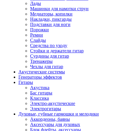
Лады
Машинки для намотки струн
Медиаторы, копилки
Накладки, пикгарды
Подставки для ноги
Порожки
Ремни
Слайды
Средства по уходу
Стойки и держатели гитар
Сурдины для гитар
Тренажеры
Чехлы для гитар
Акустические системы
Генераторы эффектов
Гитары
Акустика
Бас гитары
Классика
Электро-акустические
Электрогитары
Духовые, губные гармошки и мелодики
Аккордеоны, баяны
Аксессуары для духовых
Блок флейты, аксессуары