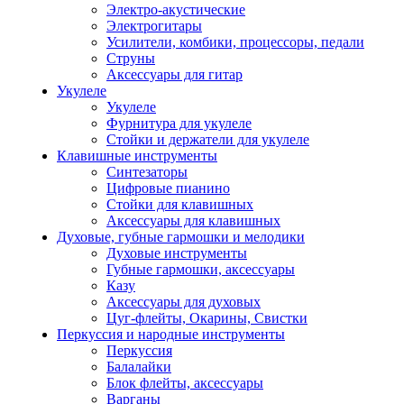
Электро-акустические
Электрогитары
Усилители, комбики, процессоры, педали
Струны
Аксессуары для гитар
Укулеле
Укулеле
Фурнитура для укулеле
Стойки и держатели для укулеле
Клавишные инструменты
Синтезаторы
Цифровые пианино
Стойки для клавишных
Аксессуары для клавишных
Духовые, губные гармошки и мелодики
Духовые инструменты
Губные гармошки, аксессуары
Казу
Аксессуары для духовых
Цуг-флейты, Окарины, Свистки
Перкуссия и народные инструменты
Перкуссия
Балалайки
Блок флейты, аксессуары
Варганы