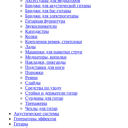
Аксессуары для медиаторов
Бриджи для акустической гитары
Бриджи для бас-гитары
Бриджи для электрогитары
Гитарная фурнитура
Звукосниматели
Каподастры
Колки
Крепления ремня, стреплоки
Лады
Машинки для намотки струн
Медиаторы, копилки
Накладки, пикгарды
Подставки для ноги
Порожки
Ремни
Слайды
Средства по уходу
Стойки и держатели гитар
Сурдины для гитар
Тренажеры
Чехлы для гитар
Акустические системы
Генераторы эффектов
Гитары