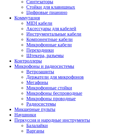
Синтезаторы
Стойки для клавишных
Цифровые пианино
Коммутация
MIDI кабели
Аксессуары для кабелей
Инструментальные кабели
Компонентные кабели
Микрофонные кабели
Переходники
Штекера, разъемы
Контроллеры
Микрофоны и радиосистемы
Ветрозащиты
Держатели для микрофонов
Мегафоны
Микрофонные стойки
Микрофоны беспроводные
Микрофоны проводные
Радиосистемы
Микшерные пульты
Наушники
Перкуссия и народные инструменты
Балалайки
Варганы