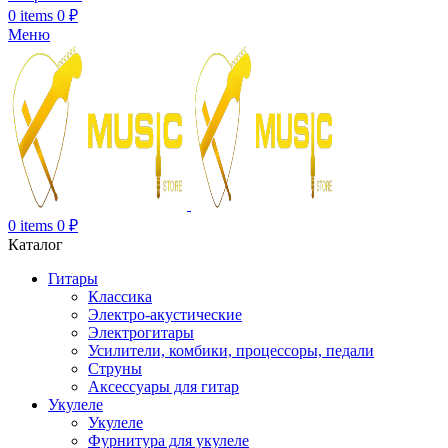
0
items
0
₽
Меню
0
items
0
₽
Каталог
Гитары
Классика
Электро-акустические
Электрогитары
Усилители, комбики, процессоры, педали
Струны
Аксессуары для гитар
Укулеле
Укулеле
Фурнитура для укулеле