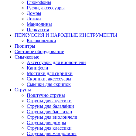
Глюкофоны
Гусли, аксессуары
Домры
Ложки
Мандолины
Перкуссия
ПЕРКУССИЯ И НАРОДНЫЕ ИНСТРУМЕНТЫ
Колокольчики
Пюпитры
Световое оборудование
Смычковые
Аксессуары для виолончели
Канифоли
Мостики для скрипки
Скрипки, аксессуары
Смычки для скрипок
Струны
Поштучно струны
Струны для акустики
Струны для балалайки
Струны для бас гитар
Струны для виолончели
Струны для домры
Струны для классики
Струны для мандолины