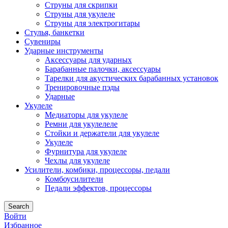
Струны для скрипки
Струны для укулеле
Струны для электрогитары
Стулья, банкетки
Сувениры
Ударные инструменты
Аксессуары для ударных
Барабанные палочки, аксессуары
Тарелки для акустических барабанных установок
Тренировочные пэды
Ударные
Укулеле
Медиаторы для укулеле
Ремни для укулелеле
Стойки и держатели для укулеле
Укулеле
Фурнитура для укулеле
Чехлы для укулеле
Усилители, комбики, процессоры, педали
Комбоусилители
Педали эффектов, процессоры
Search
Войти
Избранное