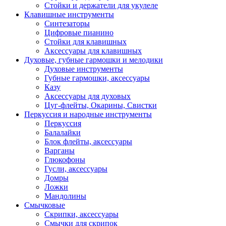
Стойки и держатели для укулеле
Клавишные инструменты
Синтезаторы
Цифровые пианино
Стойки для клавишных
Аксессуары для клавишных
Духовые, губные гармошки и мелодики
Духовые инструменты
Губные гармошки, аксессуары
Казу
Аксессуары для духовых
Цуг-флейты, Окарины, Свистки
Перкуссия и народные инструменты
Перкуссия
Балалайки
Блок флейты, аксессуары
Варганы
Глюкофоны
Гусли, аксессуары
Домры
Ложки
Мандолины
Смычковые
Скрипки, аксессуары
Смычки для скрипок