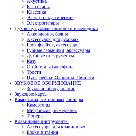
Акустика
Бас гитары
Классика
Электро-акустические
Электрогитары
Духовые, губные гармошки и мелодики
Аккордеоны, баяны
Аксессуары для духовых
Блок флейты, аксессуары
Губные гармошки, аксессуары
Духовые инструменты
Казу
Стойки для саксофона
Трости
Цуг-флейты, Окарины, Свистки
ЗВУКОВОЕ ОБОРУДОВАНИЕ
Звуковое оборудование
Звуковые карты
Камертоны, метрономы, тюнеры
Камертоны
Метрономы, камертоны
Тюнеры
Клавишные инструменты
Аксессуары для клавишных
Блоки питания