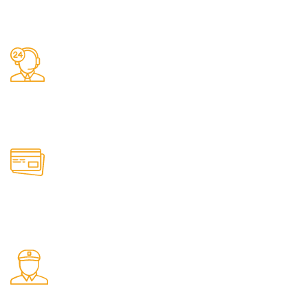
Заказы 24/7
Наш магазин принимает заказы круглосуточно
Онлайн оплата
Удобные способы оплаты товаров на сайте
Быстрая доставка