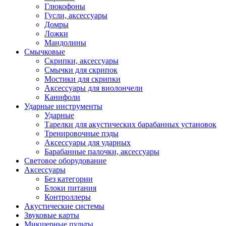
Глюкофоны
Гусли, аксессуары
Домры
Ложки
Мандолины
Смычковые
Скрипки, аксессуары
Смычки для скрипок
Мостики для скрипки
Аксессуары для виолончели
Канифоли
Ударные инструменты
Ударные
Тарелки для акустических барабанных установок
Тренировочные пэды
Аксессуары для ударных
Барабанные палочки, аксессуары
Световое оборудование
Аксессуары
Без категории
Блоки питания
Контроллеры
Акустические системы
Звуковые карты
Микшерные пульты