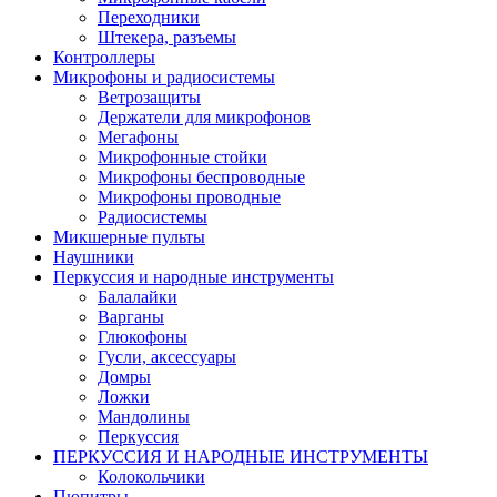
Переходники
Штекера, разъемы
Контроллеры
Микрофоны и радиосистемы
Ветрозащиты
Держатели для микрофонов
Мегафоны
Микрофонные стойки
Микрофоны беспроводные
Микрофоны проводные
Радиосистемы
Микшерные пульты
Наушники
Перкуссия и народные инструменты
Балалайки
Варганы
Глюкофоны
Гусли, аксессуары
Домры
Ложки
Мандолины
Перкуссия
ПЕРКУССИЯ И НАРОДНЫЕ ИНСТРУМЕНТЫ
Колокольчики
Пюпитры