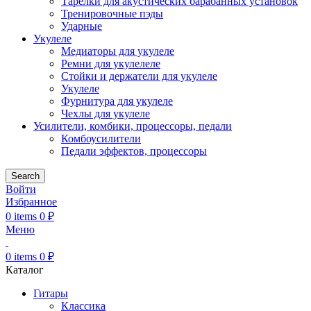
Тарелки для акустических барабанных установок
Тренировочные пэды
Ударные
Укулеле
Медиаторы для укулеле
Ремни для укулелеле
Стойки и держатели для укулеле
Укулеле
Фурнитура для укулеле
Чехлы для укулеле
Усилители, комбики, процессоры, педали
Комбоусилители
Педали эффектов, процессоры
Search
Войти
Избранное
0
items
0
₽
Меню
0
items
0
₽
Каталог
Гитары
Классика