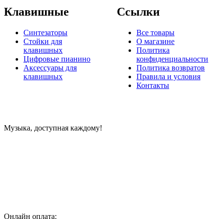
Клавишные
Ссылки
Синтезаторы
Все товары
Стойки для
О магазине
клавишных
Политика
Цифровые пианино
конфиденциальности
Аксессуары для
Политика возвратов
клавишных
Правила и условия
Контакты
Музыка, доступная каждому!
Специализированный магазин по продаже музыкальных
инструментов, звукового и светового оборудования и
аксессуаров
Онлайн оплата: