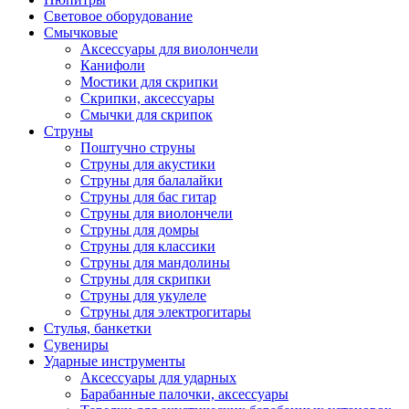
Световое оборудование
Смычковые
Аксессуары для виолончели
Канифоли
Мостики для скрипки
Скрипки, аксессуары
Смычки для скрипок
Струны
Поштучно струны
Струны для акустики
Струны для балалайки
Струны для бас гитар
Струны для виолончели
Струны для домры
Струны для классики
Струны для мандолины
Струны для скрипки
Струны для укулеле
Струны для электрогитары
Стулья, банкетки
Сувениры
Ударные инструменты
Аксессуары для ударных
Барабанные палочки, аксессуары