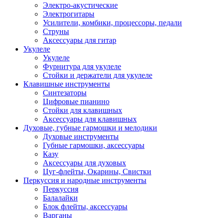
Электро-акустические
Электрогитары
Усилители, комбики, процессоры, педали
Струны
Аксессуары для гитар
Укулеле
Укулеле
Фурнитура для укулеле
Стойки и держатели для укулеле
Клавишные инструменты
Синтезаторы
Цифровые пианино
Стойки для клавишных
Аксессуары для клавишных
Духовые, губные гармошки и мелодики
Духовые инструменты
Губные гармошки, аксессуары
Казу
Аксессуары для духовых
Цуг-флейты, Окарины, Свистки
Перкуссия и народные инструменты
Перкуссия
Балалайки
Блок флейты, аксессуары
Варганы