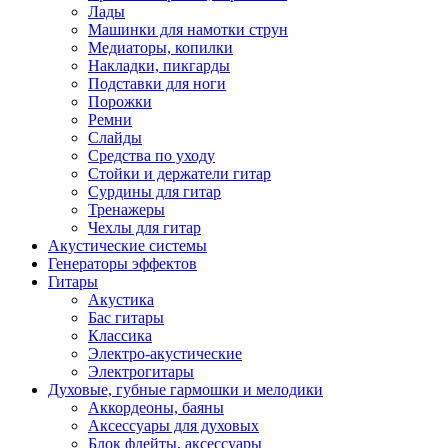
Лады
Машинки для намотки струн
Медиаторы, копилки
Накладки, пикгарды
Подставки для ноги
Порожки
Ремни
Слайды
Средства по уходу
Стойки и держатели гитар
Сурдины для гитар
Тренажеры
Чехлы для гитар
Акустические системы
Генераторы эффектов
Гитары
Акустика
Бас гитары
Классика
Электро-акустические
Электрогитары
Духовые, губные гармошки и мелодики
Аккордеоны, баяны
Аксессуары для духовых
Блок флейты, аксессуары