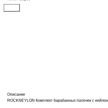
Search
Распродан
Click to enlarge
Описание
ROCKNEYLON Комплект барабанных палочек с нейлонов