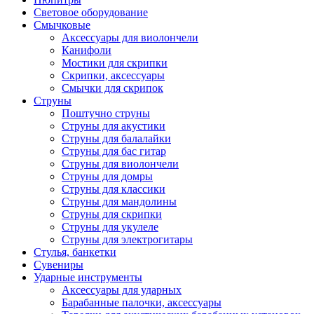
Световое оборудование
Смычковые
Аксессуары для виолончели
Канифоли
Мостики для скрипки
Скрипки, аксессуары
Смычки для скрипок
Струны
Поштучно струны
Струны для акустики
Струны для балалайки
Струны для бас гитар
Струны для виолончели
Струны для домры
Струны для классики
Струны для мандолины
Струны для скрипки
Струны для укулеле
Струны для электрогитары
Стулья, банкетки
Сувениры
Ударные инструменты
Аксессуары для ударных
Барабанные палочки, аксессуары