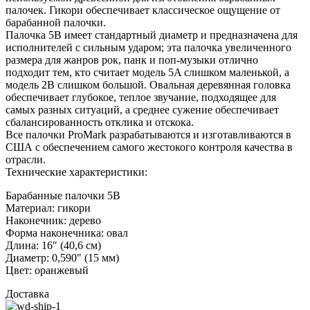
палочек. Гикори обеспечивает классическое ощущение от
барабанной палочки.
Палочка 5B имеет стандартный диаметр и предназначена для
исполнителей с сильным ударом; эта палочка увеличенного
размера для жанров рок, панк и поп-музыки отлично
подходит тем, кто считает модель 5A слишком маленькой, а
модель 2B слишком большой. Овальная деревянная головка
обеспечивает глубокое, теплое звучание, подходящее для
самых разных ситуаций, а среднее сужение обеспечивает
сбалансированность отклика и отскока.
Все палочки ProMark разрабатываются и изготавливаются в
США с обеспечением самого жестокого контроля качества в
отрасли.
Технические характеристики:
Барабанные палочки 5B
Материал: гикори
Наконечник: дерево
Форма наконечника: овал
Длина: 16″ (40,6 см)
Диаметр: 0,590″ (15 мм)
Цвет: оранжевый
Доставка