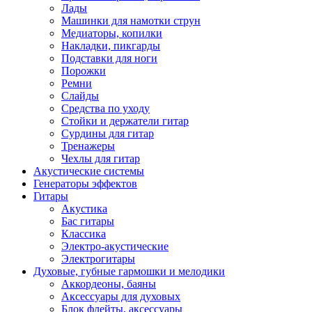
Лады
Машинки для намотки струн
Медиаторы, копилки
Накладки, пикгарды
Подставки для ноги
Порожки
Ремни
Слайды
Средства по уходу
Стойки и держатели гитар
Сурдины для гитар
Тренажеры
Чехлы для гитар
Акустические системы
Генераторы эффектов
Гитары
Акустика
Бас гитары
Классика
Электро-акустические
Электрогитары
Духовые, губные гармошки и мелодики
Аккордеоны, баяны
Аксессуары для духовых
Блок флейты, аксессуары