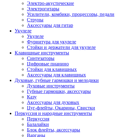
Электро-акустические
Электрогитары
Усилители, комбики, процессоры, педали
Струны
Аксессуары для гитар
Укулеле
Укулеле
Фурнитура для укулеле
Стойки и держатели для укулеле
Клавишные инструменты
Синтезаторы
Цифровые пианино
Стойки для клавишных
Аксессуары для клавишных
Духовые, губные гармошки и мелодики
Духовые инструменты
Губные гармошки, аксессуары
Казу
Аксессуары для духовых
Цуг-флейты, Окарины, Свистки
Перкуссия и народные инструменты
Перкуссия
Балалайки
Блок флейты, аксессуары
Варганы