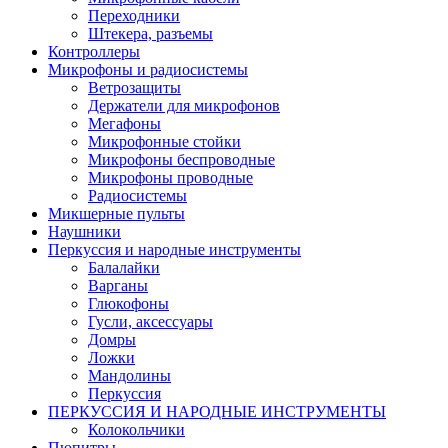
Переходники
Штекера, разъемы
Контроллеры
Микрофоны и радиосистемы
Ветрозащиты
Держатели для микрофонов
Мегафоны
Микрофонные стойки
Микрофоны беспроводные
Микрофоны проводные
Радиосистемы
Микшерные пульты
Наушники
Перкуссия и народные инструменты
Балалайки
Варганы
Глюкофоны
Гусли, аксессуары
Домры
Ложки
Мандолины
Перкуссия
ПЕРКУССИЯ И НАРОДНЫЕ ИНСТРУМЕНТЫ
Колокольчики
Пюпитры