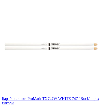
Бараб палочки ProMark TX747W-WHITE 747 "Rock" орех
гикори