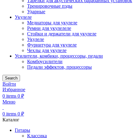
Тарелки для акустических барабанных установок
Тренировочные пэды
Ударные
Укулеле
Медиаторы для укулеле
Ремни для укулелеле
Стойки и держатели для укулеле
Укулеле
Фурнитура для укулеле
Чехлы для укулеле
Усилители, комбики, процессоры, педали
Комбоусилители
Педали эффектов, процессоры
Search
Войти
Избранное
0
items
0
₽
Меню
0
items
0
₽
Каталог
Гитары
Классика