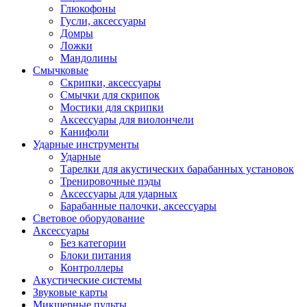
Глюкофоны
Гусли, аксессуары
Домры
Ложки
Мандолины
Смычковые
Скрипки, аксессуары
Смычки для скрипок
Мостики для скрипки
Аксессуары для виолончели
Канифоли
Ударные инструменты
Ударные
Тарелки для акустических барабанных установок
Тренировочные пэды
Аксессуары для ударных
Барабанные палочки, аксессуары
Световое оборудование
Аксессуары
Без категории
Блоки питания
Контроллеры
Акустические системы
Звуковые карты
Микшерные пульты