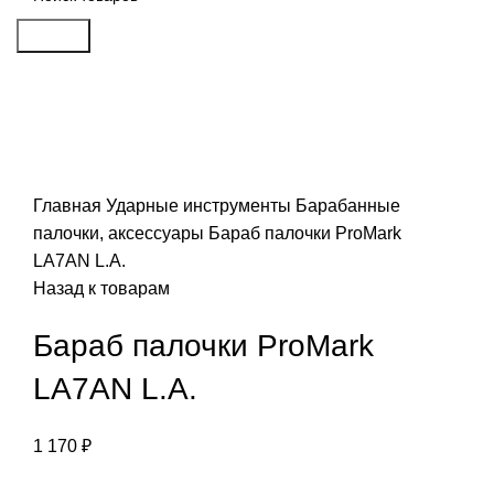
Search
Click to enlarge
Главная
Ударные инструменты
Барабанные
палочки, аксессуары
Бараб палочки ProMark
LA7AN L.A.
Назад к товарам
Бараб палочки ProMark
LA7AN L.A.
1 170
₽