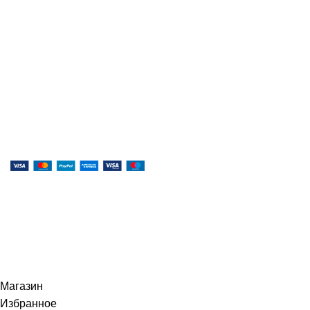
Музыка, доступная каждому!
Специализированный магазин по продаже
музыкальных инструментов, звукового и светового
оборудования и аксессуаров
Онлайн оплата:
Наши соц.сети:
© 2026
Музыкальный магазин X-MUSIC
. All rights
reserved
Магазин
Избранное