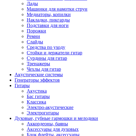
Лады
Машинки для намотки струн
Медиаторы, копилки
Накладки, пикгарды
Подставки для ноги
Порожки
Ремни
Слайды
Средства по уходу
Стойки и держатели гитар
Сурдины для гитар
Тренажеры
Чехлы для гитар
Акустические системы
Генераторы эффектов
Гитары
Акустика
Бас гитары
Классика
Электро-акустические
Электрогитары
Духовые, губные гармошки и мелодики
Аккордеоны, баяны
Аксессуары для духовых
Блок флейты, аксессуары