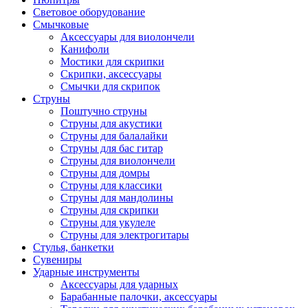
Световое оборудование
Смычковые
Аксессуары для виолончели
Канифоли
Мостики для скрипки
Скрипки, аксессуары
Смычки для скрипок
Струны
Поштучно струны
Струны для акустики
Струны для балалайки
Струны для бас гитар
Струны для виолончели
Струны для домры
Струны для классики
Струны для мандолины
Струны для скрипки
Струны для укулеле
Струны для электрогитары
Стулья, банкетки
Сувениры
Ударные инструменты
Аксессуары для ударных
Барабанные палочки, аксессуары