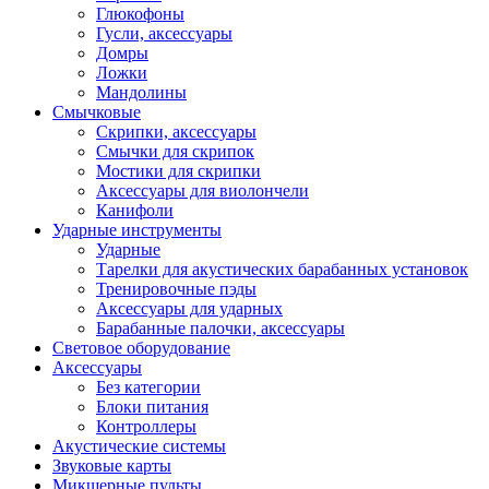
Глюкофоны
Гусли, аксессуары
Домры
Ложки
Мандолины
Смычковые
Скрипки, аксессуары
Смычки для скрипок
Мостики для скрипки
Аксессуары для виолончели
Канифоли
Ударные инструменты
Ударные
Тарелки для акустических барабанных установок
Тренировочные пэды
Аксессуары для ударных
Барабанные палочки, аксессуары
Световое оборудование
Аксессуары
Без категории
Блоки питания
Контроллеры
Акустические системы
Звуковые карты
Микшерные пульты