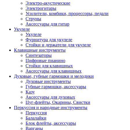
Электро-акустические
Электрогитары
Усилители, комбики, процессоры, педали
Струны
Аксессуары для гитар
Укулеле
Укулеле
Фурнитура для укулеле
Стойки и держатели для укулеле
Клавишные инструменты
Синтезаторы
Цифровые пианино
Стойки для клавишных
Аксессуары для клавишных
Духовые, губные гармошки и мелодики
Духовые инструменты
Губные гармошки, аксессуары
Казу
Аксессуары для духовых
Цуг-флейты, Окарины, Свистки
Перкуссия и народные инструменты
Перкуссия
Балалайки
Блок флейты, аксессуары
Варганы