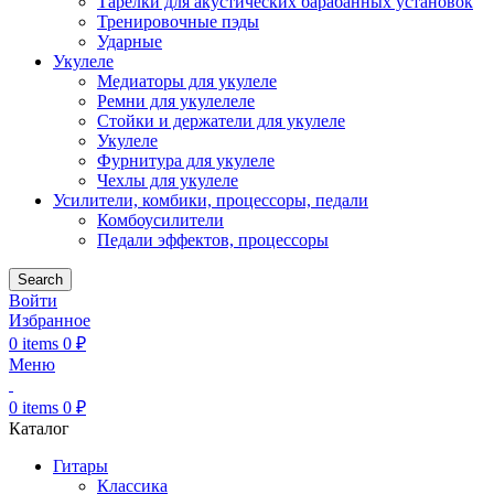
Тарелки для акустических барабанных установок
Тренировочные пэды
Ударные
Укулеле
Медиаторы для укулеле
Ремни для укулелеле
Стойки и держатели для укулеле
Укулеле
Фурнитура для укулеле
Чехлы для укулеле
Усилители, комбики, процессоры, педали
Комбоусилители
Педали эффектов, процессоры
Search
Войти
Избранное
0
items
0
₽
Меню
0
items
0
₽
Каталог
Гитары
Классика