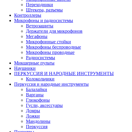
Переходники
Штекера, разъемы
Контроллеры
Микрофоны и радиосистемы
Ветрозащиты
Держатели для микрофонов
Мегафоны
Микрофонные стойки
Микрофоны беспроводные
Микрофоны проводные
Радиосистемы
Микшерные пульты
Наушники
ПЕРКУССИЯ И НАРОДНЫЕ ИНСТРУМЕНТЫ
Колокольчики
Перкуссия и народные инструменты
Балалайки
Варганы
Глюкофоны
Гусли, аксессуары
Домры
Ложки
Мандолины
Перкуссия
Пюпитры