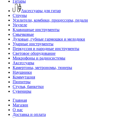
Гитары
Аксессуары для гитар
Струны
Усилители, комбики, процессоры, педали
Укулеле
Клавишные инструменты
Смычковые
Духовые, губные гармошки и мелодики
Ударные инструменты
Перкуссия и народные инструменты
Световое оборудование
Микрофоны и радиосистемы
Аксессуары
Камертоны, метрономы, тюнеры
Наушники
Коммутация
Пюпитры
Стулья, банкетки
Сувениры
Главная
Магазин
О нас
Доставка и оплата