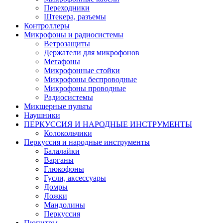
Переходники
Штекера, разъемы
Контроллеры
Микрофоны и радиосистемы
Ветрозащиты
Держатели для микрофонов
Мегафоны
Микрофонные стойки
Микрофоны беспроводные
Микрофоны проводные
Радиосистемы
Микшерные пульты
Наушники
ПЕРКУССИЯ И НАРОДНЫЕ ИНСТРУМЕНТЫ
Колокольчики
Перкуссия и народные инструменты
Балалайки
Варганы
Глюкофоны
Гусли, аксессуары
Домры
Ложки
Мандолины
Перкуссия
Пюпитры