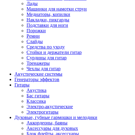
Лады
Машинки для намотки струн
Медиаторы, копилки
Накладки, пикгарды
Подставки для ноги
Порожки
Ремни
Слайды
Средства по уходу
Стойки и держатели гитар
Сурдины для гитар
Тренажеры
Чехлы для гитар
Акустические системы
Генераторы эффектов
Гитары
Акустика
Бас гитары
Классика
Электро-акустические
Электрогитары
Духовые, губные гармошки и мелодики
Аккордеоны, баяны
Аксессуары для духовых
Блок флейты, аксессуары