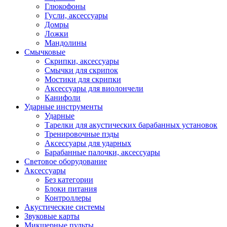
Глюкофоны
Гусли, аксессуары
Домры
Ложки
Мандолины
Смычковые
Скрипки, аксессуары
Смычки для скрипок
Мостики для скрипки
Аксессуары для виолончели
Канифоли
Ударные инструменты
Ударные
Тарелки для акустических барабанных установок
Тренировочные пэды
Аксессуары для ударных
Барабанные палочки, аксессуары
Световое оборудование
Аксессуары
Без категории
Блоки питания
Контроллеры
Акустические системы
Звуковые карты
Микшерные пульты