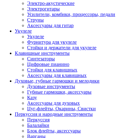
Электро-акустические
Электрогитары
Усилители, комбики, процессоры, педали
Струны
Аксессуары для гитар
Укулеле
Укулеле
Фурнитура для укулеле
Стойки и держатели для укулеле
Клавишные инструменты
Синтезаторы
Цифровые пианино
Стойки для клавишных
Аксессуары для клавишных
Духовые, губные гармошки и мелодики
Духовые инструменты
Губные гармошки, аксессуары
Казу
Аксессуары для духовых
Цуг-флейты, Окарины, Свистки
Перкуссия и народные инструменты
Перкуссия
Балалайки
Блок флейты, аксессуары
Варганы