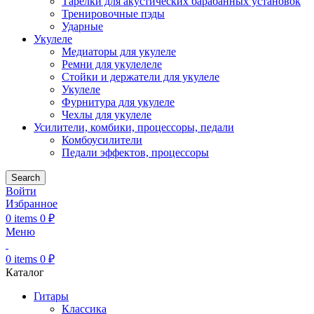
Тарелки для акустических барабанных установок
Тренировочные пэды
Ударные
Укулеле
Медиаторы для укулеле
Ремни для укулелеле
Стойки и держатели для укулеле
Укулеле
Фурнитура для укулеле
Чехлы для укулеле
Усилители, комбики, процессоры, педали
Комбоусилители
Педали эффектов, процессоры
Search
Войти
Избранное
0
items
0
₽
Меню
0
items
0
₽
Каталог
Гитары
Классика