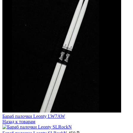
Бараб палочки Leonty LW7AW
Назад к товарам