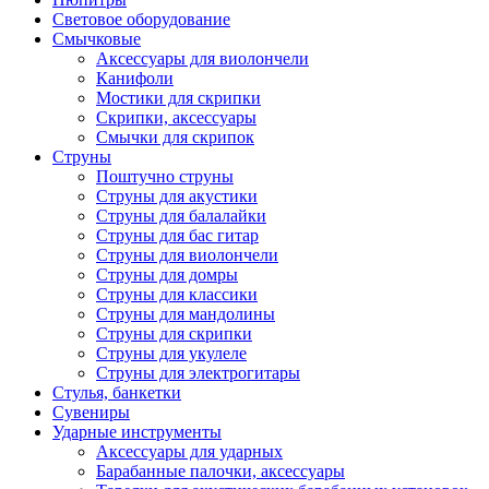
Световое оборудование
Смычковые
Аксессуары для виолончели
Канифоли
Мостики для скрипки
Скрипки, аксессуары
Смычки для скрипок
Струны
Поштучно струны
Струны для акустики
Струны для балалайки
Струны для бас гитар
Струны для виолончели
Струны для домры
Струны для классики
Струны для мандолины
Струны для скрипки
Струны для укулеле
Струны для электрогитары
Стулья, банкетки
Сувениры
Ударные инструменты
Аксессуары для ударных
Барабанные палочки, аксессуары