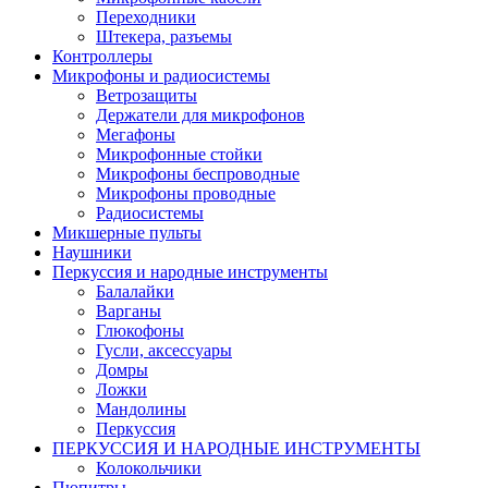
Переходники
Штекера, разъемы
Контроллеры
Микрофоны и радиосистемы
Ветрозащиты
Держатели для микрофонов
Мегафоны
Микрофонные стойки
Микрофоны беспроводные
Микрофоны проводные
Радиосистемы
Микшерные пульты
Наушники
Перкуссия и народные инструменты
Балалайки
Варганы
Глюкофоны
Гусли, аксессуары
Домры
Ложки
Мандолины
Перкуссия
ПЕРКУССИЯ И НАРОДНЫЕ ИНСТРУМЕНТЫ
Колокольчики
Пюпитры