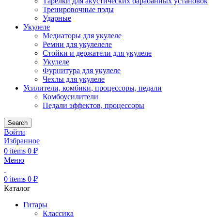
Тарелки для акустических барабанных установок
Тренировочные пэды
Ударные
Укулеле
Медиаторы для укулеле
Ремни для укулелеле
Стойки и держатели для укулеле
Укулеле
Фурнитура для укулеле
Чехлы для укулеле
Усилители, комбики, процессоры, педали
Комбоусилители
Педали эффектов, процессоры
Search
Войти
Избранное
0
items
0
₽
Меню
0
items
0
₽
Каталог
Гитары
Классика