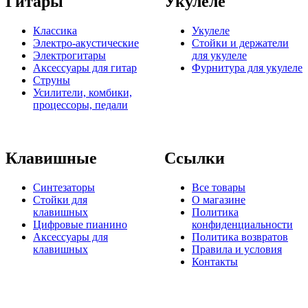
Гитары
Укулеле
Классика
Укулеле
Электро-акустические
Стойки и держатели
Электрогитары
для укулеле
Аксессуары для гитар
Фурнитура для укулеле
Струны
Усилители, комбики,
процессоры, педали
Клавишные
Ссылки
Синтезаторы
Все товары
Стойки для
О магазине
клавишных
Политика
Цифровые пианино
конфиденциальности
Аксессуары для
Политика возвратов
клавишных
Правила и условия
Контакты