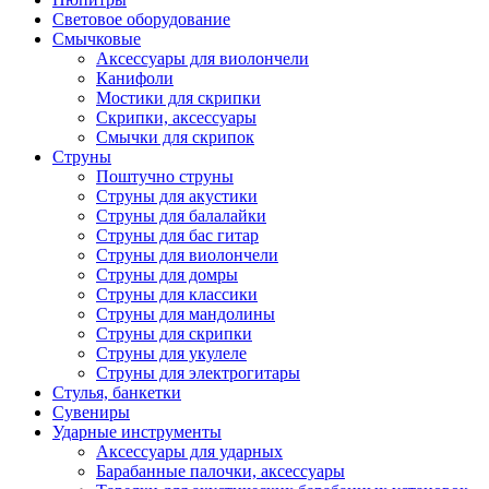
Световое оборудование
Смычковые
Аксессуары для виолончели
Канифоли
Мостики для скрипки
Скрипки, аксессуары
Смычки для скрипок
Струны
Поштучно струны
Струны для акустики
Струны для балалайки
Струны для бас гитар
Струны для виолончели
Струны для домры
Струны для классики
Струны для мандолины
Струны для скрипки
Струны для укулеле
Струны для электрогитары
Стулья, банкетки
Сувениры
Ударные инструменты
Аксессуары для ударных
Барабанные палочки, аксессуары