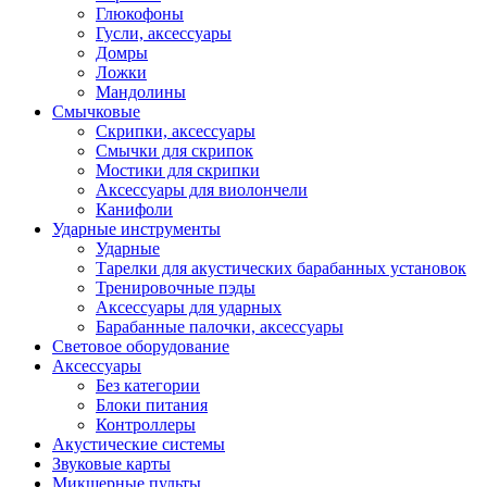
Глюкофоны
Гусли, аксессуары
Домры
Ложки
Мандолины
Смычковые
Скрипки, аксессуары
Смычки для скрипок
Мостики для скрипки
Аксессуары для виолончели
Канифоли
Ударные инструменты
Ударные
Тарелки для акустических барабанных установок
Тренировочные пэды
Аксессуары для ударных
Барабанные палочки, аксессуары
Световое оборудование
Аксессуары
Без категории
Блоки питания
Контроллеры
Акустические системы
Звуковые карты
Микшерные пульты