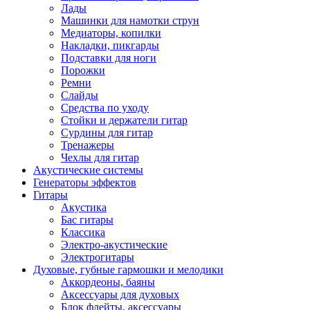
Лады
Машинки для намотки струн
Медиаторы, копилки
Накладки, пикгарды
Подставки для ноги
Порожки
Ремни
Слайды
Средства по уходу
Стойки и держатели гитар
Сурдины для гитар
Тренажеры
Чехлы для гитар
Акустические системы
Генераторы эффектов
Гитары
Акустика
Бас гитары
Классика
Электро-акустические
Электрогитары
Духовые, губные гармошки и мелодики
Аккордеоны, баяны
Аксессуары для духовых
Блок флейты, аксессуары