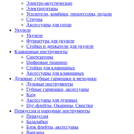
Электро-акустические
Электрогитары
Усилители, комбики, процессоры, педали
Струны
Аксессуары для гитар
Укулеле
Укулеле
Фурнитура для укулеле
Стойки и держатели для укулеле
Клавишные инструменты
Синтезаторы
Цифровые пианино
Стойки для клавишных
Аксессуары для клавишных
Духовые, губные гармошки и мелодики
Духовые инструменты
Губные гармошки, аксессуары
Казу
Аксессуары для духовых
Цуг-флейты, Окарины, Свистки
Перкуссия и народные инструменты
Перкуссия
Балалайки
Блок флейты, аксессуары
Варганы