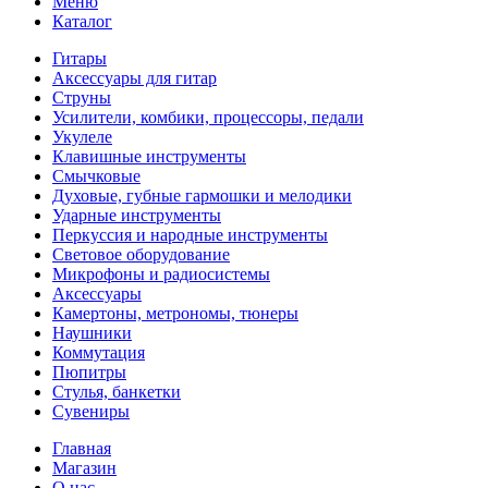
Меню
Каталог
Гитары
Аксессуары для гитар
Струны
Усилители, комбики, процессоры, педали
Укулеле
Клавишные инструменты
Смычковые
Духовые, губные гармошки и мелодики
Ударные инструменты
Перкуссия и народные инструменты
Световое оборудование
Микрофоны и радиосистемы
Аксессуары
Камертоны, метрономы, тюнеры
Наушники
Коммутация
Пюпитры
Стулья, банкетки
Сувениры
Главная
Магазин
О нас