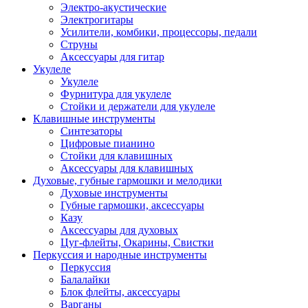
Электро-акустические
Электрогитары
Усилители, комбики, процессоры, педали
Струны
Аксессуары для гитар
Укулеле
Укулеле
Фурнитура для укулеле
Стойки и держатели для укулеле
Клавишные инструменты
Синтезаторы
Цифровые пианино
Стойки для клавишных
Аксессуары для клавишных
Духовые, губные гармошки и мелодики
Духовые инструменты
Губные гармошки, аксессуары
Казу
Аксессуары для духовых
Цуг-флейты, Окарины, Свистки
Перкуссия и народные инструменты
Перкуссия
Балалайки
Блок флейты, аксессуары
Варганы