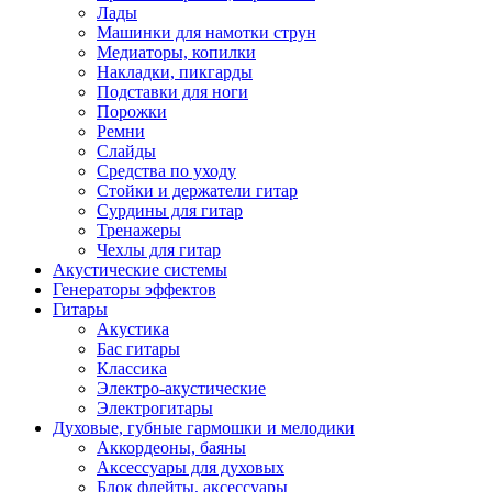
Лады
Машинки для намотки струн
Медиаторы, копилки
Накладки, пикгарды
Подставки для ноги
Порожки
Ремни
Слайды
Средства по уходу
Стойки и держатели гитар
Сурдины для гитар
Тренажеры
Чехлы для гитар
Акустические системы
Генераторы эффектов
Гитары
Акустика
Бас гитары
Классика
Электро-акустические
Электрогитары
Духовые, губные гармошки и мелодики
Аккордеоны, баяны
Аксессуары для духовых
Блок флейты, аксессуары