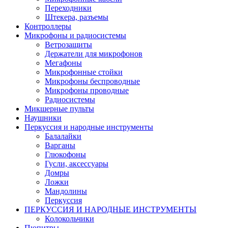
Переходники
Штекера, разъемы
Контроллеры
Микрофоны и радиосистемы
Ветрозащиты
Держатели для микрофонов
Мегафоны
Микрофонные стойки
Микрофоны беспроводные
Микрофоны проводные
Радиосистемы
Микшерные пульты
Наушники
Перкуссия и народные инструменты
Балалайки
Варганы
Глюкофоны
Гусли, аксессуары
Домры
Ложки
Мандолины
Перкуссия
ПЕРКУССИЯ И НАРОДНЫЕ ИНСТРУМЕНТЫ
Колокольчики
Пюпитры