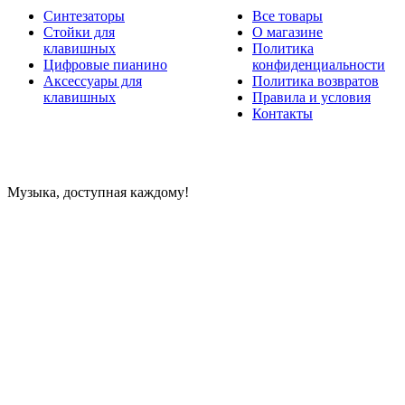
Синтезаторы
Все товары
Стойки для
О магазине
клавишных
Политика
Цифровые пианино
конфиденциальности
Аксессуары для
Политика возвратов
клавишных
Правила и условия
Контакты
Музыка, доступная каждому!
Специализированный магазин по продаже музыкальных
инструментов, звукового и светового оборудования и
аксессуаров
Онлайн оплата: