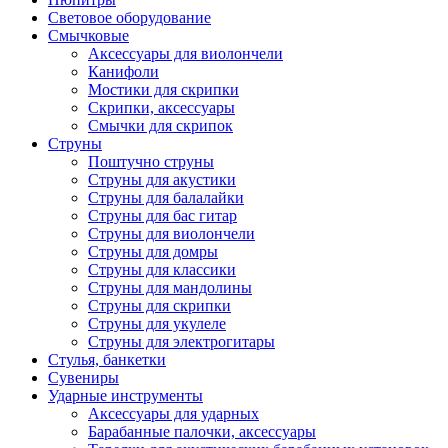
Световое оборудование
Смычковые
Аксессуары для виолончели
Канифоли
Мостики для скрипки
Скрипки, аксессуары
Смычки для скрипок
Струны
Поштучно струны
Струны для акустики
Струны для балалайки
Струны для бас гитар
Струны для виолончели
Струны для домры
Струны для классики
Струны для мандолины
Струны для скрипки
Струны для укулеле
Струны для электрогитары
Стулья, банкетки
Сувениры
Ударные инструменты
Аксессуары для ударных
Барабанные палочки, аксессуары