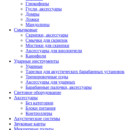
Глюкофоны
Гусли, аксессуары
Домры
Ложки
Мандолины
Смычковые
Скрипки, аксессуары
Смычки для скрипок
Мостики для скрипки
Аксессуары для виолончели
Канифоли
Ударные инструменты
Ударные
Тарелки для акустических барабанных установок
Тренировочные пэды
Аксессуары для ударных
Барабанные палочки, аксессуары
Световое оборудование
Аксессуары
Без категории
Блоки питания
Контроллеры
Акустические системы
Звуковые карты
Микшерные пульты