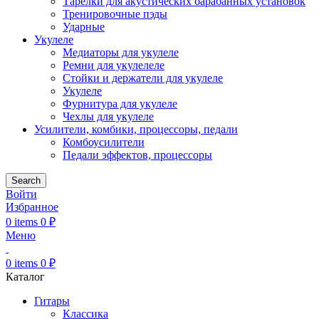
Тарелки для акустических барабанных установок
Тренировочные пэды
Ударные
Укулеле
Медиаторы для укулеле
Ремни для укулелеле
Стойки и держатели для укулеле
Укулеле
Фурнитура для укулеле
Чехлы для укулеле
Усилители, комбики, процессоры, педали
Комбоусилители
Педали эффектов, процессоры
Search
Войти
Избранное
0
items
0
₽
Меню
0
items
0
₽
Каталог
Гитары
Классика