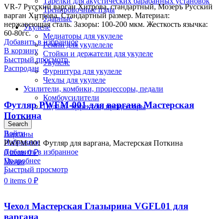
Тарелки для акустических барабанных установок
VR-7 Русский варган Хитрова, стандартный, Мозеръ Русский
Тренировочные пэды
варган Хитрова. Стандартный размер. Материал:
Ударные
нержавеющая сталь. Зазоры: 100-200 мкм. Жесткость язычка:
Укулеле
60-80гс.
Медиаторы для укулеле
Добавить в избранное
Ремни для укулелеле
В корзину
Стойки и держатели для укулеле
Быстрый просмотр
Укулеле
Распродан
Фурнитура для укулеле
Чехлы для укулеле
Усилители, комбики, процессоры, педали
Комбоусилители
Футляр PWFM-001 для варгана Мастерская
Педали эффектов, процессоры
Поткина
Search
Войти
Варганы
Избранное
PWFM-001 Футляр для варгана, Мастерская Поткина
Добавить в избранное
0
items
0
₽
Подробнее
Меню
Быстрый просмотр
0
items
0
₽
Чехол Мастерская Глазырина VGFL01 для
варгана