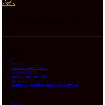
Быстрая доставка
Доставляем товары по РФ транспортными компаниями СДЕК
и Почта России
Гитары
Классика
Электро-акустические
Электрогитары
Аксессуары для гитар
Струны
Усилители, комбики, процессоры, педали
Укулеле
Укулеле