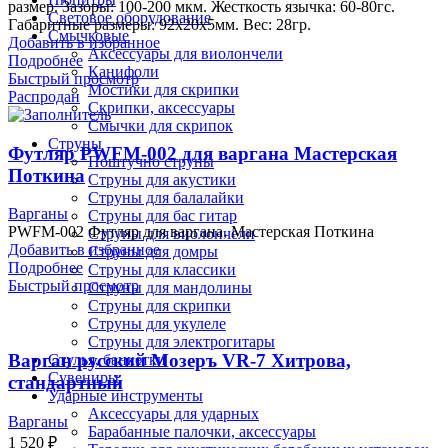
размер. Зазоры: 100-200 мкм. Жесткость язычка: 60-80гс.
Световое оборудование
Габаритные размеры: 92х20х5мм. Вес: 28гр.
Смычковые
Добавить в избранное
Аксессуары для виолончели
Подробнее
Канифоли
Быстрый просмотр
Мостики для скрипки
Распродан
Скрипки, аксессуары
Смычки для скрипок
Струны
Футляр PWFM-002 для варгана Мастерская
Поштучно струны
Поткина
Струны для акустики
Струны для балалайки
Варганы
Струны для бас гитар
PWFM-002 Футляр для варгана, Мастерская Поткина
Струны для виолончели
Добавить в избранное
Струны для домры
Подробнее
Струны для классики
Быстрый просмотр
Струны для мандолины
Струны для скрипки
Струны для укулеле
Струны для электрогитары
Варган русский Мозеръ VR-7 Хитрова,
Стулья, банкетки
Сувениры
стандартный
Ударные инструменты
Аксессуары для ударных
Варганы
Барабанные палочки, аксессуары
1 520
₽