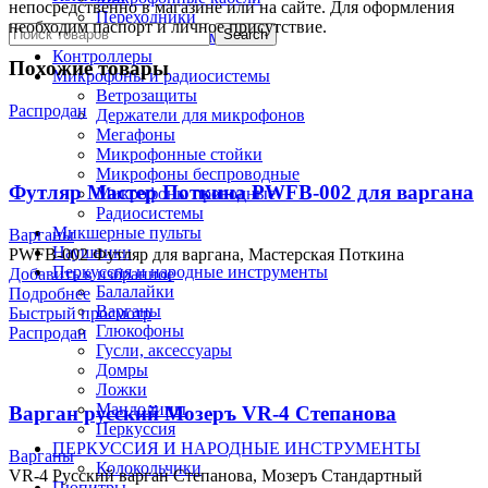
непосредственно в магазине или на сайте. Для оформления
Переходники
необходим паспорт и личное присутствие.
Search
Штекера, разъемы
Контроллеры
Похожие товары
Микрофоны и радиосистемы
Ветрозащиты
Распродан
Держатели для микрофонов
Мегафоны
Микрофонные стойки
Микрофоны беспроводные
Футляр Мастер Поткина PWFB-002 для варгана
Микрофоны проводные
Радиосистемы
Микшерные пульты
Варганы
Наушники
PWFB-002 Футляр для варгана, Мастерская Поткина
Перкуссия и народные инструменты
Добавить в избранное
Балалайки
Подробнее
Варганы
Быстрый просмотр
Глюкофоны
Распродан
Гусли, аксессуары
Домры
Ложки
Мандолины
Варган русский Мозеръ VR-4 Степанова
Перкуссия
ПЕРКУССИЯ И НАРОДНЫЕ ИНСТРУМЕНТЫ
Варганы
Колокольчики
VR-4 Русский варган Степанова, Мозеръ Стандартный
Пюпитры