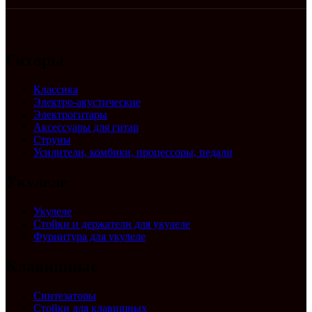
Гитары
Классика
Электро-акустические
Электрогитары
Аксессуары для гитар
Струны
Усилители, комбики, процессоры, педали
Укулеле
Укулеле
Стойки и держатели для укулеле
Фурнитура для укулеле
Клавишные
Синтезаторы
Стойки для клавишных