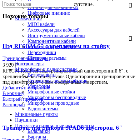
Синтезаторы
необходим паспорт и личное присутствие.
Стойки для клавишных
Цифровые пианино
Похожие товары
Коммутация
MIDI кабели
Аксессуары для кабелей
Инструментальные кабели
Компонентные кабели
Пэд RF6GM 6″ с креплением на стойку
Микрофонные кабели
Переходники
Штекера, разъемы
Тренировочные пэды
Контроллеры
3 920
₽
Микрофоны и радиосистемы
RF6GM RealFeel Пэд тренировочный односторонний 6″, с
Ветрозащиты
креплением на стойку, Evans Односторонний тренировочный
Держатели для микрофонов
пэд диаметром 6″ с 8мм посадочным отверстием,
Мегафоны
Добавить в избранное
Микрофонные стойки
В корзину
Микрофоны беспроводные
Быстрый просмотр
Микрофоны проводные
Распродан
Радиосистемы
Микшерные пульты
Наушники
Перкуссия и народные инструменты
Трениров. пэд Sinkopa SPAD6 двусторон. 6″
Балалайки
Варганы
Тренировочные пэды