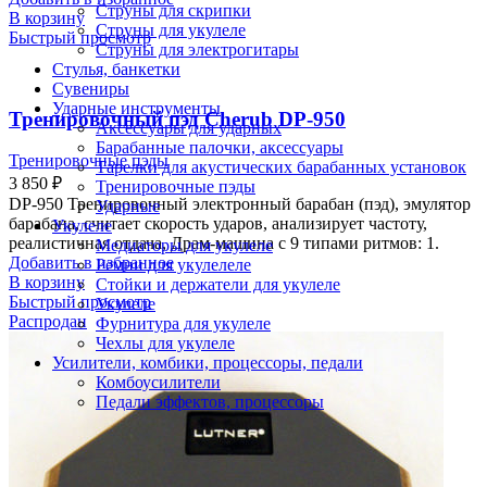
Струны для скрипки
В корзину
Струны для укулеле
Быстрый просмотр
Струны для электрогитары
Стулья, банкетки
Сувениры
Ударные инструменты
Тренировочный пэд Cherub DP-950
Аксессуары для ударных
Барабанные палочки, аксессуары
Тренировочные пэды
Тарелки для акустических барабанных установок
3 850
₽
Тренировочные пэды
DP-950 Тренировочный электронный барабан (пэд), эмулятор
Ударные
барабана, считает скорость ударов, анализирует частоту,
Укулеле
реалистичная отдача, Драм-машина с 9 типами ритмов: 1.
Медиаторы для укулеле
Добавить в избранное
Ремни для укулелеле
В корзину
Стойки и держатели для укулеле
Быстрый просмотр
Укулеле
Распродан
Фурнитура для укулеле
Чехлы для укулеле
Усилители, комбики, процессоры, педали
Комбоусилители
Педали эффектов, процессоры
Войти
Избранное
0
items
0
₽